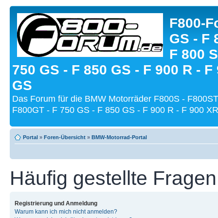
F800-Fo
GS - F 
F 800 S
750 GS - F 850 GS - F 900 R - F
GS
Das Forum für die BMW Motorräder F800S - F800ST
F800GT - F 750 GS - F 850 GS - F 900 R - F 900 XR
Portal
»
Foren-Übersicht
»
BMW-Motorrad-Portal
Häufig gestellte Fragen
Registrierung und Anmeldung
Warum kann ich mich nicht anmelden?