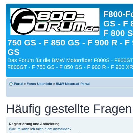
F800-Fo
GS - F 
F 800 S
750 GS - F 850 GS - F 900 R - F
GS
Das Forum für die BMW Motorräder F800S - F800ST
F800GT - F 750 GS - F 850 GS - F 900 R - F 900 XR
Portal
»
Foren-Übersicht
»
BMW-Motorrad-Portal
Häufig gestellte Fragen
Registrierung und Anmeldung
Warum kann ich mich nicht anmelden?