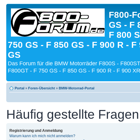
F800-Fo
GS - F 
F 800 S
750 GS - F 850 GS - F 900 R - F
GS
Das Forum für die BMW Motorräder F800S - F800ST
F800GT - F 750 GS - F 850 GS - F 900 R - F 900 XR
Portal
»
Foren-Übersicht
»
BMW-Motorrad-Portal
Häufig gestellte Fragen
Registrierung und Anmeldung
Warum kann ich mich nicht anmelden?