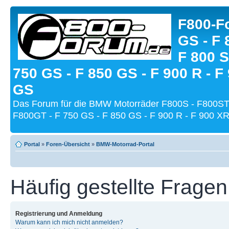
F800-Fo
GS - F 
F 800 S
750 GS - F 850 GS - F 900 R - F
GS
Das Forum für die BMW Motorräder F800S - F800ST
F800GT - F 750 GS - F 850 GS - F 900 R - F 900 XR
Portal
»
Foren-Übersicht
»
BMW-Motorrad-Portal
Häufig gestellte Fragen
Registrierung und Anmeldung
Warum kann ich mich nicht anmelden?