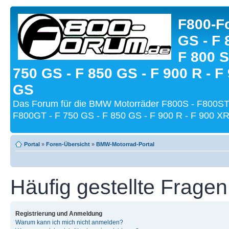
F800-Fo
GS - F 
F 800 S
750 GS - F 850 GS - F 900 R - F
GS
Das Forum für die BMW Motorräder F800S - F800ST
F800GT - F 750 GS - F 850 GS - F 900 R - F 900 XR
Portal
»
Foren-Übersicht
»
BMW-Motorrad-Portal
Häufig gestellte Fragen
Registrierung und Anmeldung
Warum kann ich mich nicht anmelden?