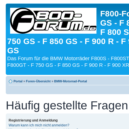
F800-Fo
GS - F 
F 800 S
750 GS - F 850 GS - F 900 R - F
GS
Das Forum für die BMW Motorräder F800S - F800ST
F800GT - F 750 GS - F 850 GS - F 900 R - F 900 XR
Portal
»
Foren-Übersicht
»
BMW-Motorrad-Portal
Häufig gestellte Fragen
Registrierung und Anmeldung
Warum kann ich mich nicht anmelden?