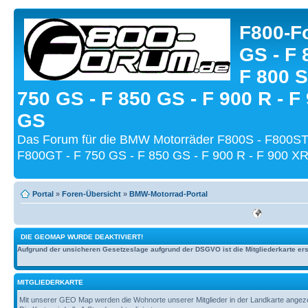
F800-Fo
GS - F 
F 800 S
750 GS - F 850 GS - F 900 R - F
GS
Das Forum für die BMW Motorräder F800S - F800ST
F800GT - F 750 GS - F 850 GS - F 900 R - F 900 XR
Portal
»
Foren-Übersicht
»
BMW-Motorrad-Portal
DIE GEOMAP WURDE DEAKTIVIERT!
Aufgrund der unsicheren Gesetzeslage aufgrund der DSGVO ist die Mitgliederkarte erst
MITGLIEDERKARTE
Mit unserer GEO Map werden die Wohnorte unserer Mitglieder in der Landkarte angezeig