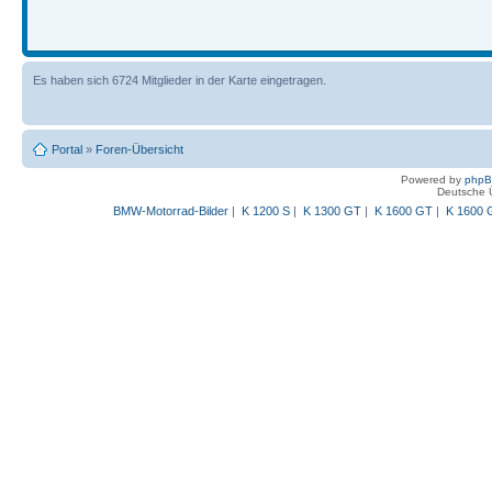
Es haben sich 6724 Mitglieder in der Karte eingetragen.
Portal
»
Foren-Übersicht
Powered by
php
Deutsche 
BMW-Motorrad-Bilder
|
K 1200 S
|
K 1300 GT
|
K 1600 GT
|
K 1600 