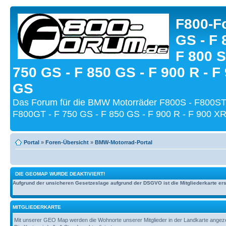
F800-Fo
GS - F 
F 800 S
750 GS - F 850 GS - F 900 R - F
GS
Das Forum für die BMW Motorräder F800S - F800ST
F800GT - F 750 GS - F 850 GS - F 900 R - F 900 XR
Portal
»
Foren-Übersicht
»
BMW-Motorrad-Portal
DIE GEOMAP WURDE DEAKTIVIERT!
Aufgrund der unsicheren Gesetzeslage aufgrund der DSGVO ist die Mitgliederkarte erst
MITGLIEDERKARTE
Mit unserer GEO Map werden die Wohnorte unserer Mitglieder in der Landkarte angezeig