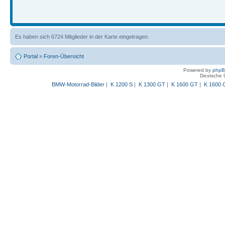
Es haben sich 6724 Mitglieder in der Karte eingetragen.
Portal
»
Foren-Übersicht
Powered by
php
Deutsche 
BMW-Motorrad-Bilder
|
K 1200 S
|
K 1300 GT
|
K 1600 GT
|
K 1600 