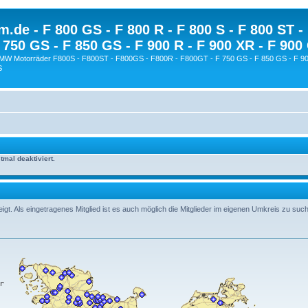
.de - F 800 GS - F 800 R - F 800 S - F 800 ST -
 750 GS - F 850 GS - F 900 R - F 900 XR - F 900
BMW Motorräder F800S - F800ST - F800GS - F800R - F800GT - F 750 GS - F 850 GS - F 90
S
mal deaktiviert.
t. Als eingetragenes Mitglied ist es auch möglich die Mitglieder im eigenen Umkreis zu suc