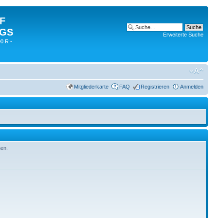
 F
 GS
Erweiterte Suche
0 R -
Mitgliederkarte
FAQ
Registrieren
Anmelden
hen.