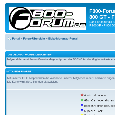
F800-Forum
800 GT - F
Das Forum für die 
F 900 XR - F 900 G
Portal
»
Foren-Übersicht
»
BMW-Motorrad-Portal
DIE GEOMAP WURDE DEAKTIVIERT!
Aufgrund der unsicheren Gesetzeslage aufgrund der DSGVO ist die Mitgliederkarte erst
MITGLIEDERKARTE
Mit unserer GEO Map werden die Wohnorte unserer Mitglieder in der Landkarte angezeig
Die Karte wird alle 1 Stunden aktualisiert.