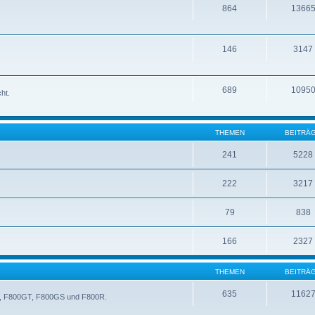
864
1366
146
3147
689
1095
ht.
THEMEN
BEITRÄ
241
5228
222
3217
79
838
166
2327
THEMEN
BEITRÄ
635
1162
0ST, F800GT, F800GS und F800R.