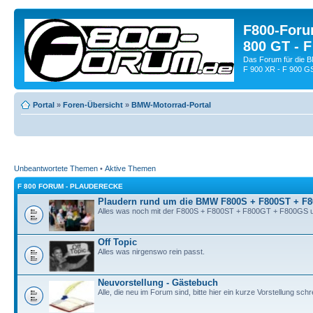
F800-Forum
800 GT - F
Das Forum für die 
F 900 XR - F 900 G
Portal
»
Foren-Übersicht
»
BMW-Motorrad-Portal
Unbeantwortete Themen
•
Aktive Themen
F 800 FORUM - PLAUDERECKE
Plaudern rund um die BMW F800S + F800ST + F
Alles was noch mit der F800S + F800ST + F800GT + F800GS u
Off Topic
Alles was nirgenswo rein passt.
Neuvorstellung - Gästebuch
Alle, die neu im Forum sind, bitte hier ein kurze Vorstellung schr