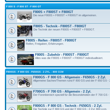
F 800 S - F 800 ST - F 800 GT
F800S + F800ST + F800GT
Die neue F800S + F800ST + F800GT im allgemeinen.
F800S - Technik - F800ST - F800GT
Die Technik der neuen F800S + F800ST + F800GT.
F800S - Reifen - F800ST - F800GT
Reifen, Freigaben, Erfahrungen.
F800S - Zubehör - F800ST - F800GT
Alles was die F800S + F800ST + F800GT individuallisiert.
F800GS - F 800 GS - F650GS - 2 ZYL. - 800 CCM
F800GS - F 800 GS - Allgemein - F650GS - 2 Zyl.
Allgemeine Sachen/Themen rund F 800 GS und der F 650 GS - 2
F700GS - F 700 GS - Allgemein - 2 Zyl.
Der Forenbereich speziell für die Besondeheiten der F 700 GS 
F800GS - F 800 GS - Technik - F650GS - 2 Zyl.
Die Technik zur F 800 GS und der F 650 GS - 2 Zyl. 800 ccm.