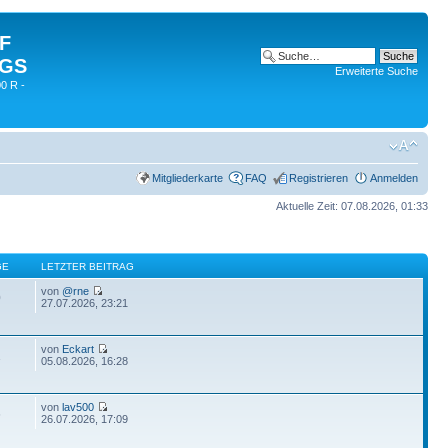
 F
 GS
Erweiterte Suche
0 R -
Mitgliederkarte
FAQ
Registrieren
Anmelden
Aktuelle Zeit: 07.08.2026, 01:33
GE
LETZTER BEITRAG
von
@rne
0
27.07.2026, 23:21
von
Eckart
1
05.08.2026, 16:28
von
lav500
6
26.07.2026, 17:09