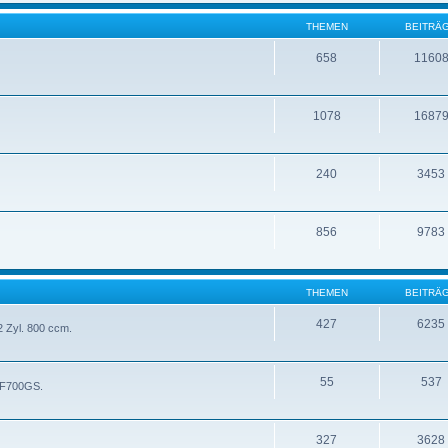
THEMEN
BEITRÄ
658
1160
1078
1687
240
3453
856
9783
THEMEN
BEITRÄ
427
6235
 Zyl. 800 ccm.
55
537
- F700GS.
327
3628