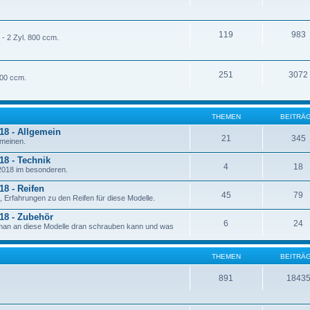
119
983
- 2 Zyl. 800 ccm.
251
3072
800 ccm.
THEMEN
BEITRÄ
18 - Allgemein
21
345
emeinen.
18 - Technik
4
18
 2018 im besonderen.
18 - Reifen
45
79
 Erfahrungen zu den Reifen für diese Modelle.
018 - Zubehör
6
24
 man an diese Modelle dran schrauben kann und was
THEMEN
BEITRÄ
891
1843