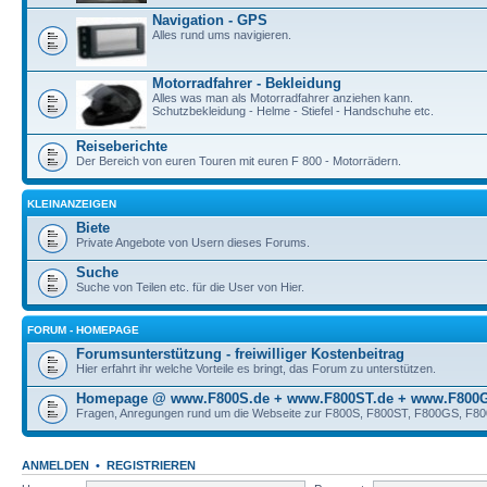
Navigation - GPS
Alles rund ums navigieren.
Motorradfahrer - Bekleidung
Alles was man als Motorradfahrer anziehen kann.
Schutzbekleidung - Helme - Stiefel - Handschuhe etc.
Reiseberichte
Der Bereich von euren Touren mit euren F 800 - Motorrädern.
KLEINANZEIGEN
Biete
Private Angebote von Usern dieses Forums.
Suche
Suche von Teilen etc. für die User von Hier.
FORUM - HOMEPAGE
Forumsunterstützung - freiwilliger Kostenbeitrag
Hier erfahrt ihr welche Vorteile es bringt, das Forum zu unterstützen.
Homepage @ www.F800S.de + www.F800ST.de + www.F800G
Fragen, Anregungen rund um die Webseite zur F800S, F800ST, F800GS, F8
ANMELDEN
•
REGISTRIEREN