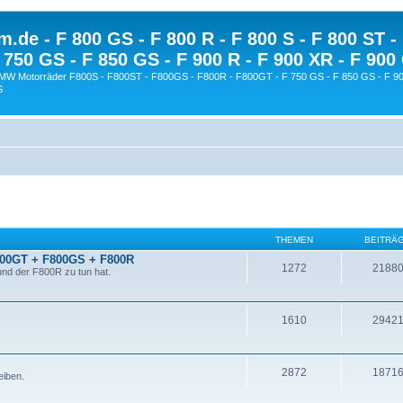
.de - F 800 GS - F 800 R - F 800 S - F 800 ST -
 750 GS - F 850 GS - F 900 R - F 900 XR - F 900
BMW Motorräder F800S - F800ST - F800GS - F800R - F800GT - F 750 GS - F 850 GS - F 90
S
THEMEN
BEITRÄ
800GT + F800GS + F800R
1272
2188
nd der F800R zu tun hat.
1610
2942
2872
1871
eiben.