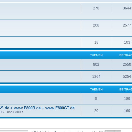
278
3644
208
2577
18
103
THEMEN
BEITRÄ
802
2550
1264
5254
THEMEN
BEITRÄ
5
189
S.de + www.F800R.de + www.F800GT.de
20
169
00GT und F800R.