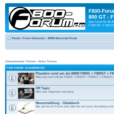
F800-Forum
800 GT - F
Das Forum für die 
F 900 XR - F 900 G
Portal
»
Foren-Übersicht
»
BMW-Motorrad-Portal
Unbeantwortete Themen
•
Aktive Themen
F 800 FORUM - PLAUDERECKE
Plaudern rund um die BMW F800S + F800ST + F
Alles was noch mit der F800S + F800ST + F800GT + F800GS u
Off Topic
Alles was nirgenswo rein passt.
Neuvorstellung - Gästebuch
Alle, die neu im Forum sind, bitte hier ein kurze Vorstellung schr