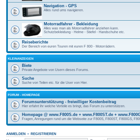
Navigation - GPS
Alles rund ums navigieren.
Motorradfahrer - Bekleidung
Alles was man als Motorradfahrer anziehen kann.
Schutzbekleidung - Helme - Stiefel - Handschuhe etc.
Reiseberichte
Der Bereich von euren Touren mit euren F 800 - Motorrädern.
KLEINANZEIGEN
Biete
Private Angebote von Usern dieses Forums.
Suche
Suche von Teilen etc. für die User von Hier.
FORUM - HOMEPAGE
Forumsunterstützung - freiwilliger Kostenbeitrag
Hier erfahrt ihr welche Vorteile es bringt, das Forum zu unterstützen.
Homepage @ www.F800S.de + www.F800ST.de + www.F800G
Fragen, Anregungen rund um die Webseite zur F800S, F800ST, F800GS, F8
ANMELDEN
•
REGISTRIEREN