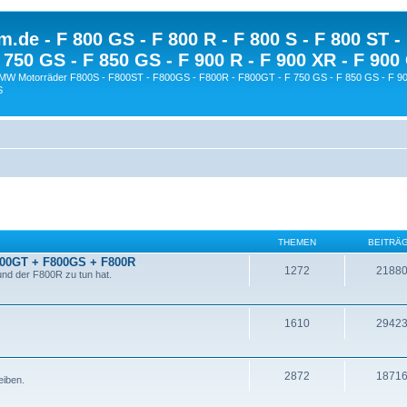
.de - F 800 GS - F 800 R - F 800 S - F 800 ST -
 750 GS - F 850 GS - F 900 R - F 900 XR - F 900
BMW Motorräder F800S - F800ST - F800GS - F800R - F800GT - F 750 GS - F 850 GS - F 90
S
THEMEN
BEITRÄ
800GT + F800GS + F800R
1272
2188
nd der F800R zu tun hat.
1610
2942
2872
1871
eiben.