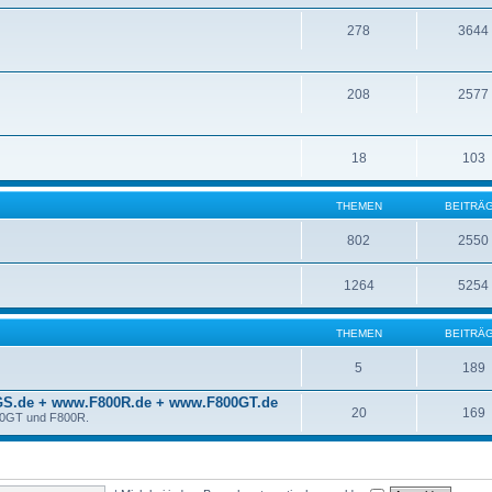
278
3644
208
2577
18
103
THEMEN
BEITRÄ
802
2550
1264
5254
THEMEN
BEITRÄ
5
189
S.de + www.F800R.de + www.F800GT.de
20
169
00GT und F800R.