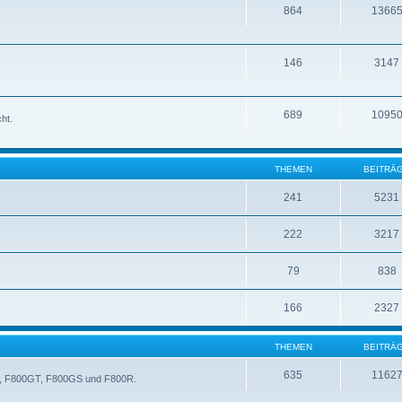
864
1366
146
3147
689
1095
ht.
THEMEN
BEITRÄ
241
5231
222
3217
79
838
166
2327
THEMEN
BEITRÄ
635
1162
0ST, F800GT, F800GS und F800R.