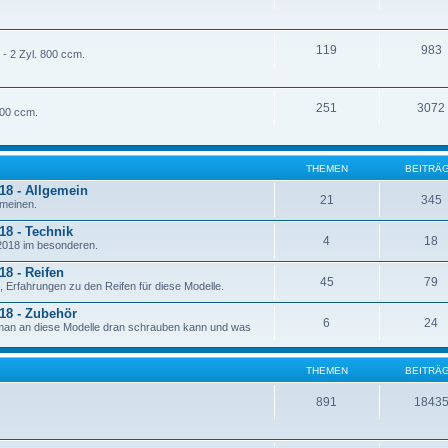
119
983
- 2 Zyl. 800 ccm.
251
3072
800 ccm.
THEMEN
BEITRÄ
18 - Allgemein
21
345
emeinen.
18 - Technik
4
18
 2018 im besonderen.
18 - Reifen
45
79
 Erfahrungen zu den Reifen für diese Modelle.
018 - Zubehör
6
24
 man an diese Modelle dran schrauben kann und was
THEMEN
BEITRÄ
891
1843