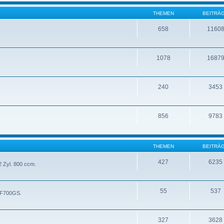
THEMEN
BEITRÄ
658
1160
1078
1687
240
3453
856
9783
THEMEN
BEITRÄ
427
6235
 Zyl. 800 ccm.
55
537
- F700GS.
327
3628