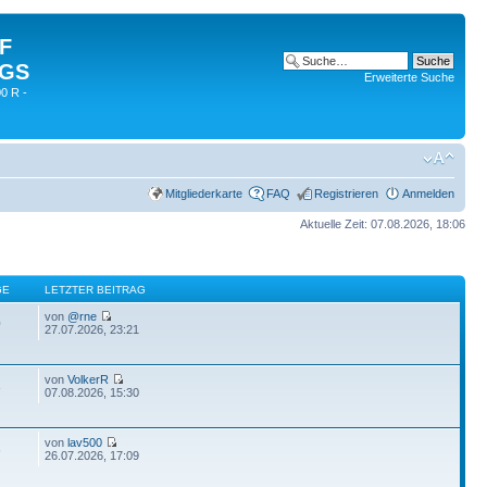
 F
 GS
Erweiterte Suche
0 R -
Mitgliederkarte
FAQ
Registrieren
Anmelden
Aktuelle Zeit: 07.08.2026, 18:06
GE
LETZTER BEITRAG
von
@rne
0
27.07.2026, 23:21
von
VolkerR
3
07.08.2026, 15:30
von
lav500
6
26.07.2026, 17:09