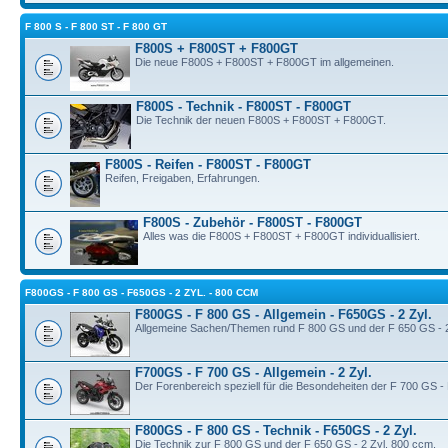
F 800 S - F 800 ST - F 800 GT
F800S + F800ST + F800GT
Die neue F800S + F800ST + F800GT im allgemeinen.
F800S - Technik - F800ST - F800GT
Die Technik der neuen F800S + F800ST + F800GT.
F800S - Reifen - F800ST - F800GT
Reifen, Freigaben, Erfahrungen.
F800S - Zubehör - F800ST - F800GT
Alles was die F800S + F800ST + F800GT individuallisiert.
F800GS - F 800 GS - F650GS - 2 ZYL. - 800 CCM
F800GS - F 800 GS - Allgemein - F650GS - 2 Zyl.
Allgemeine Sachen/Themen rund F 800 GS und der F 650 GS - 2
F700GS - F 700 GS - Allgemein - 2 Zyl.
Der Forenbereich speziell für die Besondeheiten der F 700 GS 
F800GS - F 800 GS - Technik - F650GS - 2 Zyl.
Die Technik zur F 800 GS und der F 650 GS - 2 Zyl. 800 ccm.