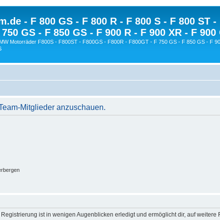
.de - F 800 GS - F 800 R - F 800 S - F 800 ST -
 750 GS - F 850 GS - F 900 R - F 900 XR - F 900
BMW Motorräder F800S - F800ST - F800GS - F800R - F800GT - F 750 GS - F 850 GS - F 90
S
r Team-Mitglieder anzuschauen.
erbergen
egistrierung ist in wenigen Augenblicken erledigt und ermöglicht dir, auf weitere 