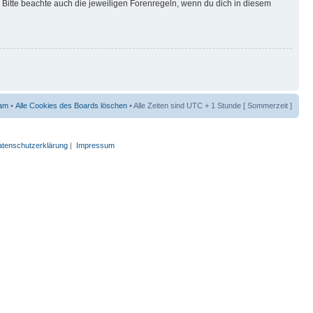
Bitte beachte auch die jeweiligen Forenregeln, wenn du dich in diesem
am
•
Alle Cookies des Boards löschen
• Alle Zeiten sind UTC + 1 Stunde [ Sommerzeit ]
tenschutzerklärung
|
Impressum