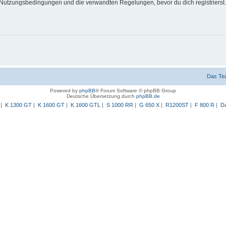
Nutzungsbedingungen und die verwandten Regelungen, bevor du dich registrierst. 
Das Te
Powered by
phpBB
® Forum Software © phpBB Group
Deutsche Übersetzung durch
phpBB.de
|
K 1300 GT
|
K 1600 GT
|
K 1600 GTL
|
S 1000 RR
|
G 650 X
|
R1200ST
|
F 800 R
|
Da