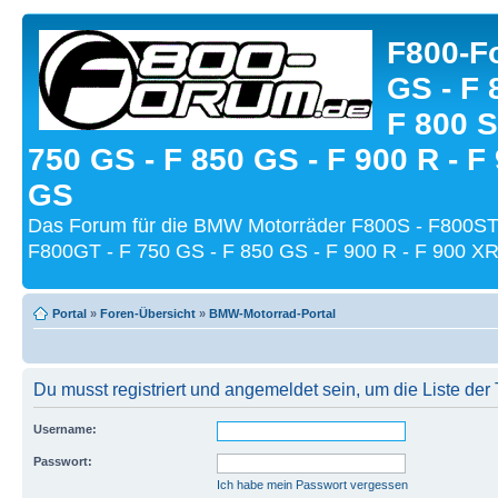
F800-Fo
GS - F 
F 800 S
750 GS - F 850 GS - F 900 R - F
GS
Das Forum für die BMW Motorräder F800S - F800ST
F800GT - F 750 GS - F 850 GS - F 900 R - F 900 XR
Portal
»
Foren-Übersicht
»
BMW-Motorrad-Portal
Du musst registriert und angemeldet sein, um die Liste de
Username:
Passwort:
Ich habe mein Passwort vergessen