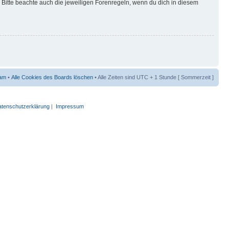
Bitte beachte auch die jeweiligen Forenregeln, wenn du dich in diesem
am
•
Alle Cookies des Boards löschen
• Alle Zeiten sind UTC + 1 Stunde [ Sommerzeit ]
tenschutzerklärung
|
Impressum