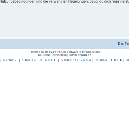
Nutzungsbedingungen und die verwandten Regelungen, bevor du dich registrierst. 
Das Te
Powered by
phpBB
® Forum Software © phpBB Group
Deutsche Übersetzung durch
phpBB.de
|
K 1300 GT
|
K 1600 GT
|
K 1600 GTL
|
S 1000 RR
|
G 650 X
|
R1200ST
|
F 800 R
|
Da