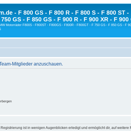
.de - F 800 GS - F 800 R - F 800 S - F 800 ST -
 750 GS - F 850 GS - F 900 R - F 900 XR - F 900
BMW Motorräder F800S - F800ST - F800GS - F800R - F800GT - F 750 GS - F 850 GS - F 90
S
r Team-Mitglieder anzuschauen.
erbergen
egistrierung ist in wenigen Augenblicken erledigt und ermöglicht dir, auf weitere 