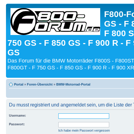
F800-Fo
GS - F 
F 800 S
750 GS - F 850 GS - F 900 R - F
GS
Das Forum für die BMW Motorräder F800S - F800ST
F800GT - F 750 GS - F 850 GS - F 900 R - F 900 XR
Portal
»
Foren-Übersicht
»
BMW-Motorrad-Portal
Du musst registriert und angemeldet sein, um die Liste de
Username:
Passwort:
Ich habe mein Passwort vergessen