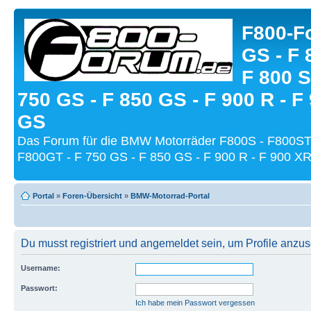
F800-Fo
GS - F 
F 800 S
750 GS - F 850 GS - F 900 R - F
GS
Das Forum für die BMW Motorräder F800S - F800ST
F800GT - F 750 GS - F 850 GS - F 900 R - F 900 XR
Portal
»
Foren-Übersicht
»
BMW-Motorrad-Portal
Du musst registriert und angemeldet sein, um Profile anzu
Username:
Passwort:
Ich habe mein Passwort vergessen