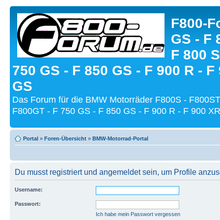
F800-Fo
GS - F 
F 800 S
750 GS - F 850 GS - F 900 R - F
GS
Das Forum für die BMW Motorräder F800S - F800ST
F800GT - F 750 GS - F 850 GS - F 900 R - F 900 XR
Portal
»
Foren-Übersicht
»
BMW-Motorrad-Portal
Du musst registriert und angemeldet sein, um Profile anzu
Username:
Passwort:
Ich habe mein Passwort vergessen