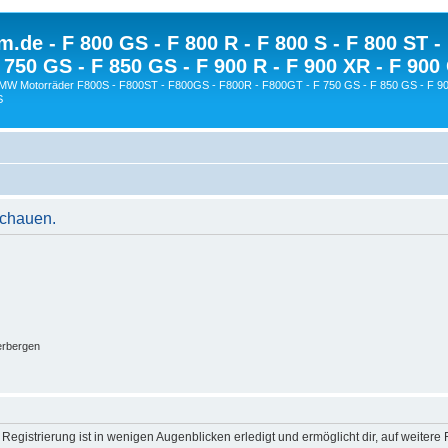
.de - F 800 GS - F 800 R - F 800 S - F 800 ST -
 750 GS - F 850 GS - F 900 R - F 900 XR - F 900
BMW Motorräder F800S - F800ST - F800GS - F800R - F800GT - F 750 GS - F 850 GS - F 90
S
schauen.
erbergen
egistrierung ist in wenigen Augenblicken erledigt und ermöglicht dir, auf weitere 