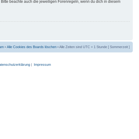
Bitte beachte auch die jeweiligen Forenregeln, wenn du dich in diesem
am
•
Alle Cookies des Boards löschen
• Alle Zeiten sind UTC + 1 Stunde [ Sommerzeit ]
tenschutzerklärung
|
Impressum