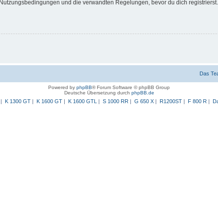
Nutzungsbedingungen und die verwandten Regelungen, bevor du dich registrierst. 
Das Te
Powered by
phpBB
® Forum Software © phpBB Group
Deutsche Übersetzung durch
phpBB.de
|
K 1300 GT
|
K 1600 GT
|
K 1600 GTL
|
S 1000 RR
|
G 650 X
|
R1200ST
|
F 800 R
|
Da