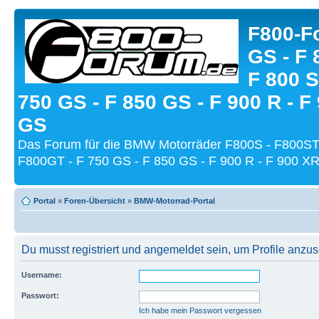
F800-Fo
GS - F 
F 800 S
750 GS - F 850 GS - F 900 R - F
GS
Das Forum für die BMW Motorräder F800S - F800ST
F800GT - F 750 GS - F 850 GS - F 900 R - F 900 XR
Portal
»
Foren-Übersicht
»
BMW-Motorrad-Portal
Du musst registriert und angemeldet sein, um Profile anzu
Username:
Passwort:
Ich habe mein Passwort vergessen