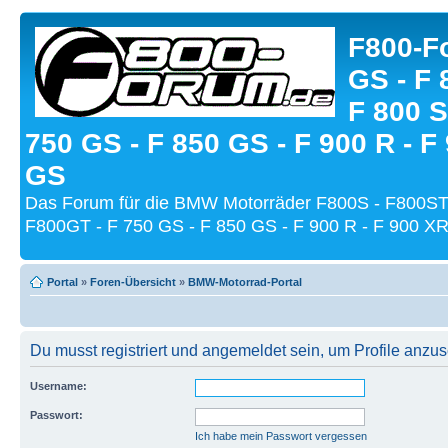
F800-Fo
GS - F 
F 800 S
750 GS - F 850 GS - F 900 R - F
GS
Das Forum für die BMW Motorräder F800S - F800ST
F800GT - F 750 GS - F 850 GS - F 900 R - F 900 XR
Portal
»
Foren-Übersicht
»
BMW-Motorrad-Portal
Du musst registriert und angemeldet sein, um Profile anzu
Username:
Passwort:
Ich habe mein Passwort vergessen