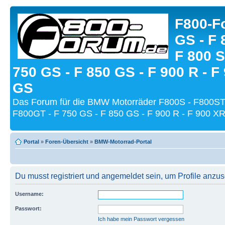
F800-Fo
GS - F 
F 800 S
750 GS - F 850 GS - F 900 R - F
GS
Das Forum für die BMW Motorräder F800S - F800ST
F800GT - F 750 GS - F 850 GS - F 900 R - F 900 XR
Portal
»
Foren-Übersicht
»
BMW-Motorrad-Portal
Du musst registriert und angemeldet sein, um Profile anzu
Username:
Passwort:
Ich habe mein Passwort vergessen