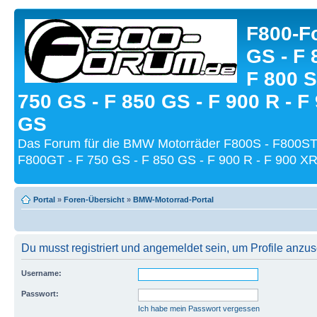
F800-Fo
GS - F 
F 800 S
750 GS - F 850 GS - F 900 R - F
GS
Das Forum für die BMW Motorräder F800S - F800ST
F800GT - F 750 GS - F 850 GS - F 900 R - F 900 XR
Portal
»
Foren-Übersicht
»
BMW-Motorrad-Portal
Du musst registriert und angemeldet sein, um Profile anzu
Username:
Passwort:
Ich habe mein Passwort vergessen