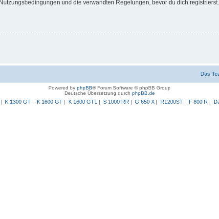
Nutzungsbedingungen und die verwandten Regelungen, bevor du dich registrierst. 
Das Te
Powered by
phpBB
® Forum Software © phpBB Group
Deutsche Übersetzung durch
phpBB.de
|
K 1300 GT
|
K 1600 GT
|
K 1600 GTL
|
S 1000 RR
|
G 650 X
|
R1200ST
|
F 800 R
|
Da