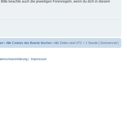
Bitte beachte auch die jeweiligen Forenregeln, wenn du dich in diesem
am
•
Alle Cookies des Boards löschen
• Alle Zeiten sind UTC + 1 Stunde [ Sommerzeit ]
tenschutzerklärung
|
Impressum