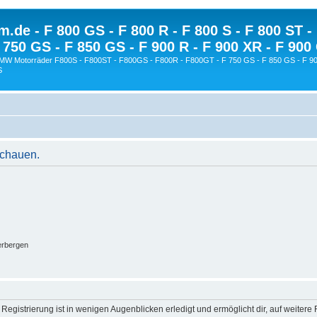
.de - F 800 GS - F 800 R - F 800 S - F 800 ST -
 750 GS - F 850 GS - F 900 R - F 900 XR - F 900
BMW Motorräder F800S - F800ST - F800GS - F800R - F800GT - F 750 GS - F 850 GS - F 90
S
schauen.
erbergen
egistrierung ist in wenigen Augenblicken erledigt und ermöglicht dir, auf weitere 