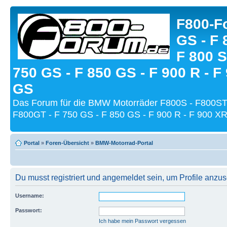
F800-Fo
GS - F 
F 800 S
750 GS - F 850 GS - F 900 R - F
GS
Das Forum für die BMW Motorräder F800S - F800ST
F800GT - F 750 GS - F 850 GS - F 900 R - F 900 XR
Portal
»
Foren-Übersicht
»
BMW-Motorrad-Portal
Du musst registriert und angemeldet sein, um Profile anzu
Username:
Passwort:
Ich habe mein Passwort vergessen