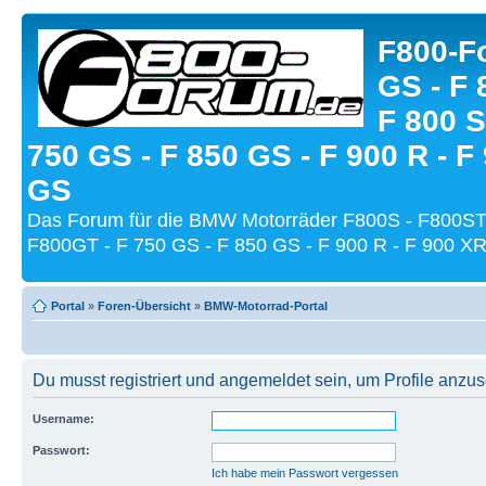
F800-Fo
GS - F 
F 800 S
750 GS - F 850 GS - F 900 R - F
GS
Das Forum für die BMW Motorräder F800S - F800ST
F800GT - F 750 GS - F 850 GS - F 900 R - F 900 XR
Portal
»
Foren-Übersicht
»
BMW-Motorrad-Portal
Du musst registriert und angemeldet sein, um Profile anzu
Username:
Passwort:
Ich habe mein Passwort vergessen