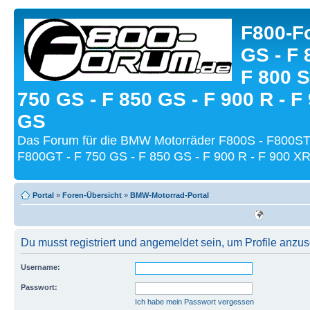
F800-Fo
GS - F 
F 800 S
750 GS - F 850 GS - F 900 R - F
GS
Das Forum für die BMW Motorräder F800S - F800ST
F800GT - F 750 GS - F 850 GS - F 900 R - F 900 XR
Portal
»
Foren-Übersicht
»
BMW-Motorrad-Portal
Du musst registriert und angemeldet sein, um Profile anzu
Username:
Passwort:
Ich habe mein Passwort vergessen