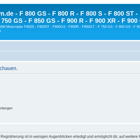
.de - F 800 GS - F 800 R - F 800 S - F 800 ST -
 750 GS - F 850 GS - F 900 R - F 900 XR - F 900
BMW Motorräder F800S - F800ST - F800GS - F800R - F800GT - F 750 GS - F 850 GS - F 90
S
schauen.
erbergen
egistrierung ist in wenigen Augenblicken erledigt und ermöglicht dir, auf weitere 