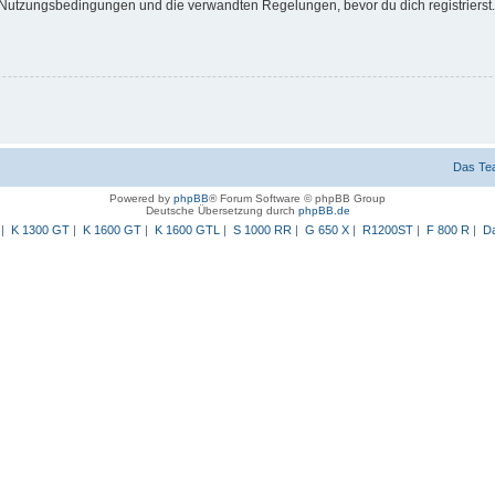
Nutzungsbedingungen und die verwandten Regelungen, bevor du dich registrierst. 
Das Te
Powered by
phpBB
® Forum Software © phpBB Group
Deutsche Übersetzung durch
phpBB.de
|
K 1300 GT
|
K 1600 GT
|
K 1600 GTL
|
S 1000 RR
|
G 650 X
|
R1200ST
|
F 800 R
|
Da