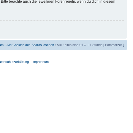
Bitte beachte auch die jeweiligen Forenregeln, wenn du dich in diesem
am
•
Alle Cookies des Boards löschen
• Alle Zeiten sind UTC + 1 Stunde [ Sommerzeit ]
tenschutzerklärung
|
Impressum