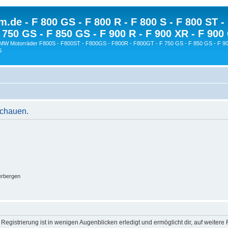
.de - F 800 GS - F 800 R - F 800 S - F 800 ST -
 750 GS - F 850 GS - F 900 R - F 900 XR - F 900
BMW Motorräder F800S - F800ST - F800GS - F800R - F800GT - F 750 GS - F 850 GS - F 90
S
schauen.
erbergen
egistrierung ist in wenigen Augenblicken erledigt und ermöglicht dir, auf weitere 