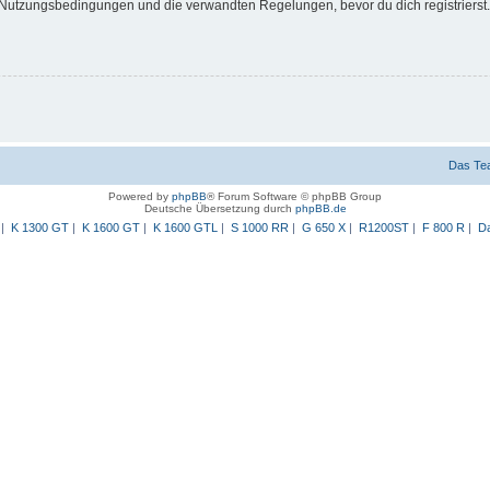
Nutzungsbedingungen und die verwandten Regelungen, bevor du dich registrierst. 
Das Te
Powered by
phpBB
® Forum Software © phpBB Group
Deutsche Übersetzung durch
phpBB.de
|
K 1300 GT
|
K 1600 GT
|
K 1600 GTL
|
S 1000 RR
|
G 650 X
|
R1200ST
|
F 800 R
|
Da