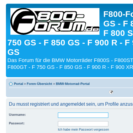
F800-Fo
GS - F 
F 800 S
750 GS - F 850 GS - F 900 R - F
GS
Das Forum für die BMW Motorräder F800S - F800ST
F800GT - F 750 GS - F 850 GS - F 900 R - F 900 XR
Portal
»
Foren-Übersicht
»
BMW-Motorrad-Portal
Du musst registriert und angemeldet sein, um Profile anzu
Username:
Passwort:
Ich habe mein Passwort vergessen