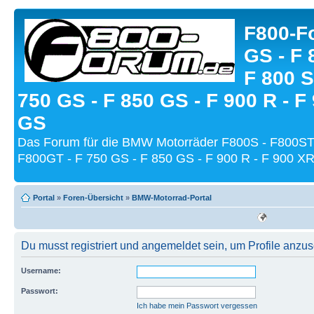
F800-Fo
GS - F 
F 800 S
750 GS - F 850 GS - F 900 R - F
GS
Das Forum für die BMW Motorräder F800S - F800ST
F800GT - F 750 GS - F 850 GS - F 900 R - F 900 XR
Portal
»
Foren-Übersicht
»
BMW-Motorrad-Portal
Du musst registriert und angemeldet sein, um Profile anzu
Username:
Passwort:
Ich habe mein Passwort vergessen