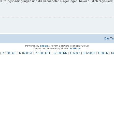
Nutzungsbedingungen und die verwandten Regelungen, bevor du dich registrierst. 
Das Te
Powered by
phpBB
® Forum Software © phpBB Group
Deutsche Übersetzung durch
phpBB.de
|
K 1300 GT
|
K 1600 GT
|
K 1600 GTL
|
S 1000 RR
|
G 650 X
|
R1200ST
|
F 800 R
|
Da