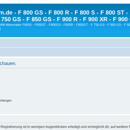
.de - F 800 GS - F 800 R - F 800 S - F 800 ST -
 750 GS - F 850 GS - F 900 R - F 900 XR - F 900
BMW Motorräder F800S - F800ST - F800GS - F800R - F800GT - F 750 GS - F 850 GS - F 90
S
schauen.
erbergen
egistrierung ist in wenigen Augenblicken erledigt und ermöglicht dir, auf weitere 