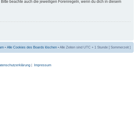
Bitte beachte auch die jeweiligen Forenregeln, wenn du dich in diesem
am
•
Alle Cookies des Boards löschen
• Alle Zeiten sind UTC + 1 Stunde [ Sommerzeit ]
tenschutzerklärung
|
Impressum