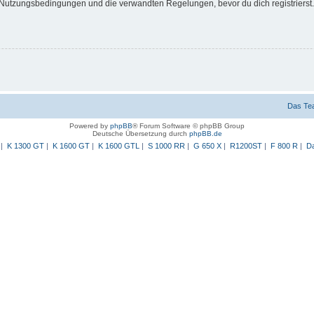
Nutzungsbedingungen und die verwandten Regelungen, bevor du dich registrierst. 
Das Te
Powered by
phpBB
® Forum Software © phpBB Group
Deutsche Übersetzung durch
phpBB.de
|
K 1300 GT
|
K 1600 GT
|
K 1600 GTL
|
S 1000 RR
|
G 650 X
|
R1200ST
|
F 800 R
|
Da