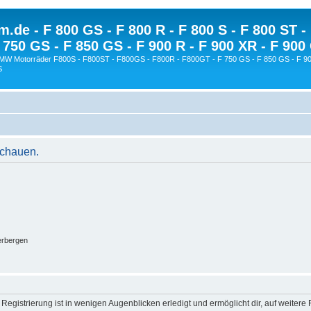
.de - F 800 GS - F 800 R - F 800 S - F 800 ST -
 750 GS - F 850 GS - F 900 R - F 900 XR - F 900
BMW Motorräder F800S - F800ST - F800GS - F800R - F800GT - F 750 GS - F 850 GS - F 90
S
schauen.
erbergen
egistrierung ist in wenigen Augenblicken erledigt und ermöglicht dir, auf weitere 