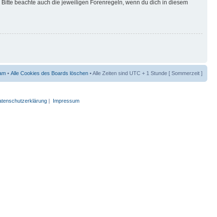
Bitte beachte auch die jeweiligen Forenregeln, wenn du dich in diesem
am
•
Alle Cookies des Boards löschen
• Alle Zeiten sind UTC + 1 Stunde [ Sommerzeit ]
tenschutzerklärung
|
Impressum