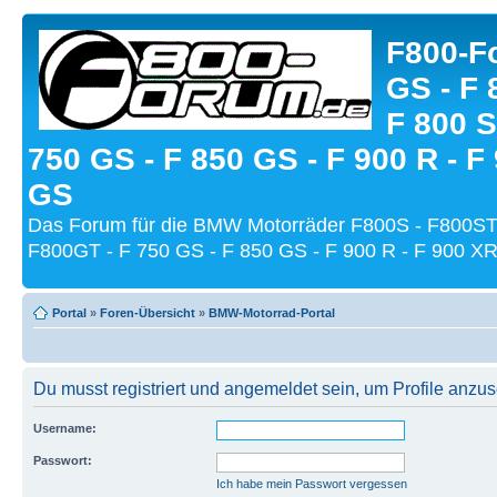
F800-Fo
GS - F 
F 800 S
750 GS - F 850 GS - F 900 R - F
GS
Das Forum für die BMW Motorräder F800S - F800ST
F800GT - F 750 GS - F 850 GS - F 900 R - F 900 XR
Portal
»
Foren-Übersicht
»
BMW-Motorrad-Portal
Du musst registriert und angemeldet sein, um Profile anzu
Username:
Passwort:
Ich habe mein Passwort vergessen