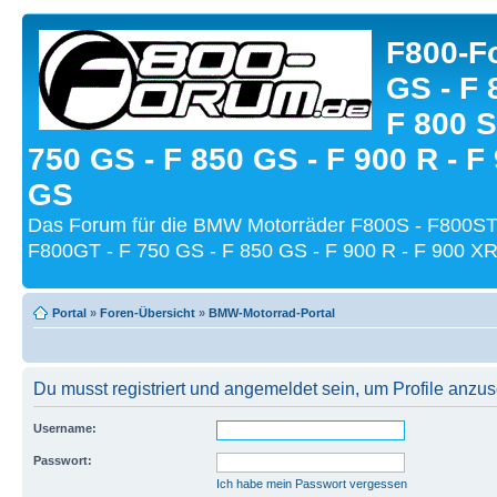
F800-Fo
GS - F 
F 800 S
750 GS - F 850 GS - F 900 R - F
GS
Das Forum für die BMW Motorräder F800S - F800ST
F800GT - F 750 GS - F 850 GS - F 900 R - F 900 XR
Portal
»
Foren-Übersicht
»
BMW-Motorrad-Portal
Du musst registriert und angemeldet sein, um Profile anzu
Username:
Passwort:
Ich habe mein Passwort vergessen