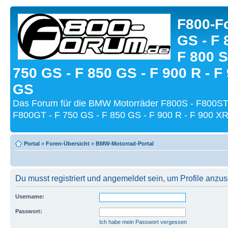
F800-Fo
GS - F 
F 800 S
750 GS - F 850 GS - F 900 R - F
GS
Das Forum für die BMW Motorräder F800S - F800ST
F800GT - F 750 GS - F 850 GS - F 900 R - F 900 XR
Portal
»
Foren-Übersicht
»
BMW-Motorrad-Portal
Du musst registriert und angemeldet sein, um Profile anzu
Username:
Passwort:
Ich habe mein Passwort vergessen