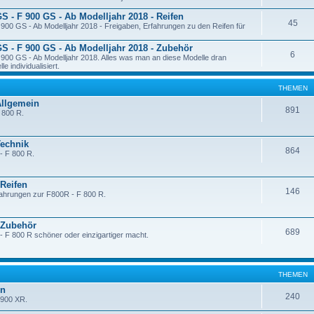
GS - F 900 GS - Ab Modelljahr 2018 - Reifen
45
900 GS - Ab Modelljahr 2018 - Freigaben, Erfahrungen zu den Reifen für
GS - F 900 GS - Ab Modelljahr 2018 - Zubehör
6
900 GS - Ab Modelljahr 2018. Alles was man an diese Modelle dran
 individualisiert.
THEMEN
Allgemein
891
F 800 R.
Technik
864
- F 800 R.
 Reifen
146
fahrungen zur F800R - F 800 R.
- Zubehör
689
- F 800 R schöner oder einzigartiger macht.
THEMEN
in
240
 900 XR.