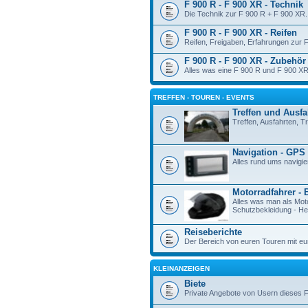
F 900 R - F 900 XR - Technik
Die Technik zur F 900 R + F 900 XR.
F 900 R - F 900 XR - Reifen
Reifen, Freigaben, Erfahrungen zur 
F 900 R - F 900 XR - Zubehör
Alles was eine F 900 R und F 900 XR
TREFFEN - TOUREN - EVENTS
Treffen und Ausfa
Treffen, Ausfahrten, 
Navigation - GPS
Alles rund ums navigie
Motorradfahrer - 
Alles was man als Mot
Schutzbekleidung - Hel
Reiseberichte
Der Bereich von euren Touren mit eu
KLEINANZEIGEN
Biete
Private Angebote von Usern dieses 