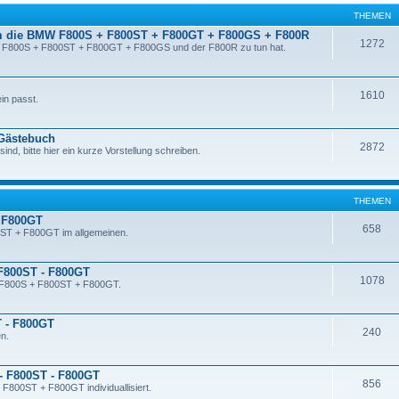
THEMEN
m die BMW F800S + F800ST + F800GT + F800GS + F800R
1272
er F800S + F800ST + F800GT + F800GS und der F800R zu tun hat.
1610
in passt.
 Gästebuch
2872
sind, bitte hier ein kurze Vorstellung schreiben.
THEMEN
 F800GT
658
ST + F800GT im allgemeinen.
 F800ST - F800GT
1078
n F800S + F800ST + F800GT.
T - F800GT
240
n.
- F800ST - F800GT
856
 F800ST + F800GT individuallisiert.