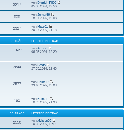
von
Dietrich F800
3217
05.08.2026, 12:56
von
Jomar59
838
18.07.2026, 15:08
von
Matz61
2327
20.07.2026, 21:18
BEITRÄGE
LETZTER BEITRAG
von
ArminF
11627
06.05.2026, 12:20
von
Pesto
3644
27.05.2026, 12:43
von
Heinz R
2577
23.10.2025, 13:08
von
Heinz R
103
18.09.2025, 21:30
BEITRÄGE
LETZTER BEITRAG
von
xMartin30
2550
10.05.2026, 11:13