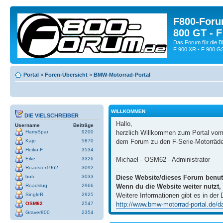
F800-Forum
800 GT - F
Das Forum für die 
F 900 XR - F 900 G
Portal
»
Foren-Übersicht
»
BMW-Motorrad-Portal
WILLKOMMEN
DIE VIELSCHREIBER
Hallo,
Username
Beiträge
herzlich Willkommen zum Portal vo
HarrySpar
9200
dem Forum zu den F-Serie-Motorräd
Kajo
5870
Heiko-F
3534
Michael - OSM62 - Administrator
Eike
3326
______________________________
Roadster1962
3092
Diese Website/dieses Forum benut
buti
3033
Wenn du die Website weiter nutzt,
Roadslug
2966
Weitere Informationen gibt es in der
SingleR
2925
http://www.bmw-motorrad-portal.de/dat
OSM62
2547
Graver800
2354