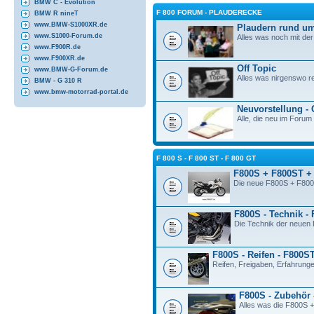
BMW C - Evolution
F 800 FORUM - PLAUDERECKE
BMW R nineT
www.BMW-S1000XR.de
Plaudern rund u
www.S1000-Forum.de
Alles was noch mit d
www.F900R.de
www.F900XR.de
Off Topic
www.BMW-G-Forum.de
Alles was nirgenswo re
BMW - G 310 R
www.bmw-motorrad-portal.de
Neuvorstellung -
Alle, die neu im Forum 
F 800 S - F 800 ST - F 800 GT
F800S + F800ST +
Die neue F800S + F800
F800S - Technik -
Die Technik der neue
F800S - Reifen - F800S
Reifen, Freigaben, Erfahrunge
F800S - Zubehör 
Alles was die F800S +