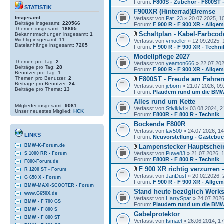
Forum:
F800S - Zubehör - F800ST 
STATISTIK
F900XR (Hinterrad)Bremse
Insgesamt
Verfasst von
Pat_23
» 20.07.2025, 1
Beiträge insgesamt:
220566
Forum:
F 900 R - F 900 XR - Allge
Themen insgesamt:
16895
Schaltplan - Kabel-Farbcod
Bekanntmachungen insgesamt:
1
Wichtig insgesamt:
11
Verfasst von
vmoeller
» 12.09.2025, 
Dateianhänge insgesamt:
7205
Forum:
F 900 R - F 900 XR - Techni
Modellpflege 2027
Themen pro Tag:
2
Verfasst von
yeamon666
» 22.07.202
Beiträge pro Tag:
28
Forum:
F 900 R - F 900 XR - Allge
Benutzer pro Tag:
1
Themen pro Benutzer:
2
F800ST - Freude am Fahre
Beiträge pro Benutzer:
24
Verfasst von
jeborn
» 21.07.2026, 09
Beiträge pro Thema:
13
Forum:
Plaudern rund um die BMW
Alles rund um Kette
Mitglieder insgesamt:
9081
Verfasst von
Stivikivi
» 03.08.2024, 2
Unser neuestes Mitglied:
HCK
Forum:
F800R - F 800 R - Technik
Bockende F800R
Verfasst von
lav500
» 24.07.2026, 14
LINKS
Forum:
Neuvorstellung - Gästebu
Lampenstecker Hauptschein
BMW-K-Forum.de
Verfasst von
Puwe83
» 21.07.2026, 
S 1000 RR - Forum
Forum:
F800R - F 800 R - Technik
F800-Forum.de
F 900 XR richtig verzurren
R 1200 ST - Forum
Verfasst von
JanDust
» 20.02.2026, 
G 650 X - Forum
Forum:
F 900 R - F 900 XR - Allge
BMW-MAXI-SCOOTER - Forum
Stand heute bezüglich Werk
www.G650X.de
Verfasst von
HarrySpar
» 24.07.2026
BMW - F 700 GS
Forum:
Plaudern rund um die BMW
BMW - F 800 S
Gabelprotektor
BMW - F 800 ST
Verfasst von
Ismael
» 26.06.2014, 17