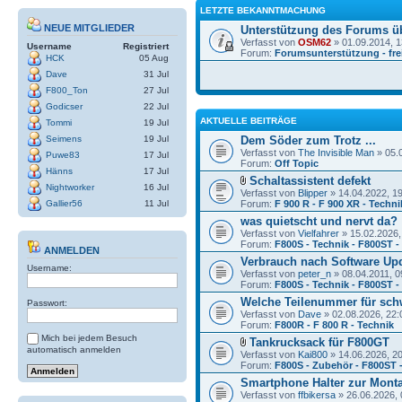
LETZTE BEKANNTMACHUNG
NEUE MITGLIEDER
Unterstützung des Forums ü
Verfasst von
OSM62
» 01.09.2014, 1
Username
Registriert
Forum:
Forumsunterstützung - frei
HCK
05 Aug
Dave
31 Jul
F800_Ton
27 Jul
Godicser
22 Jul
AKTUELLE BEITRÄGE
Tommi
19 Jul
Seimens
19 Jul
Dem Söder zum Trotz ...
Verfasst von
The Invisible Man
» 05.
Puwe83
17 Jul
Forum:
Off Topic
Hänns
17 Jul
Schaltassistent defekt
Nightworker
16 Jul
Verfasst von
Blipper
» 14.04.2022, 1
Gallier56
11 Jul
Forum:
F 900 R - F 900 XR - Techni
was quietscht und nervt da?
Verfasst von
Vielfahrer
» 15.02.2026,
Forum:
F800S - Technik - F800ST 
ANMELDEN
Verbrauch nach Software Up
Username:
Verfasst von
peter_n
» 08.04.2011, 0
Forum:
F800S - Technik - F800ST 
Welche Teilenummer für sch
Passwort:
Verfasst von
Dave
» 02.08.2026, 22:
Forum:
F800R - F 800 R - Technik
Mich bei jedem Besuch
Tankrucksack für F800GT
automatisch anmelden
Verfasst von
Kai800
» 14.06.2026, 2
Forum:
F800S - Zubehör - F800ST 
Smartphone Halter zur Mont
Verfasst von
ffbikersa
» 26.06.2026, 