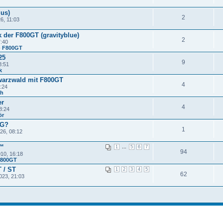
ius)
2
6, 11:03
k der F800GT (gravityblue)
2
7:40
- F800GT
25
9
8:51
k
warzwald mit F800GT
4
:24
ch
er
4
8:24
ör
AG?
1
26, 08:12
t™
...
1
5
6
7
94
10, 16:18
 F800GT
 / ST
1
2
3
4
5
62
023, 21:03