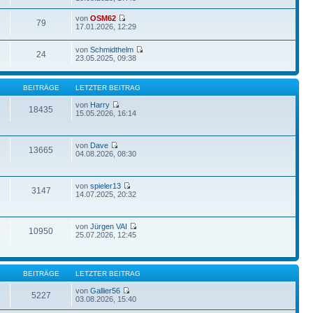
von
OSM62
79
17.01.2026, 12:29
von
Schmidthelm
24
23.05.2025, 09:38
BEITRÄGE
LETZTER BEITRAG
von
Harry
18435
15.05.2026, 16:14
von
Dave
13665
04.08.2026, 08:30
von
spieler13
3147
14.07.2025, 20:32
von
Jürgen VAI
10950
25.07.2026, 12:45
BEITRÄGE
LETZTER BEITRAG
von
Gallier56
5227
03.08.2026, 15:40