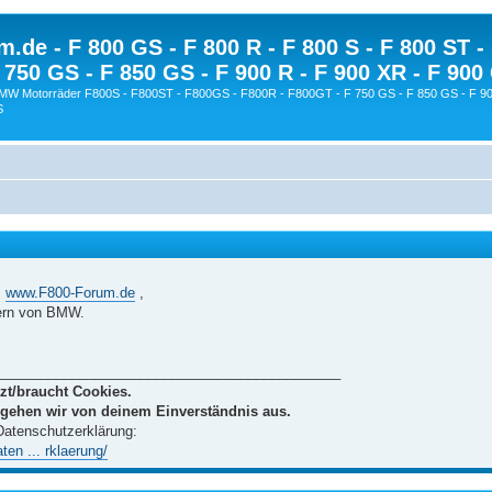
.de - F 800 GS - F 800 R - F 800 S - F 800 ST -
 750 GS - F 850 GS - F 900 R - F 900 XR - F 900
BMW Motorräder F800S - F800ST - F800GS - F800R - F800GT - F 750 GS - F 850 GS - F 90
S
m
www.F800-Forum.de
,
ern von BMW.
_____________________________________________
zt/braucht Cookies.
 gehen wir von deinem Einverständnis aus.
 Datenschutzerklärung:
en ... rklaerung/