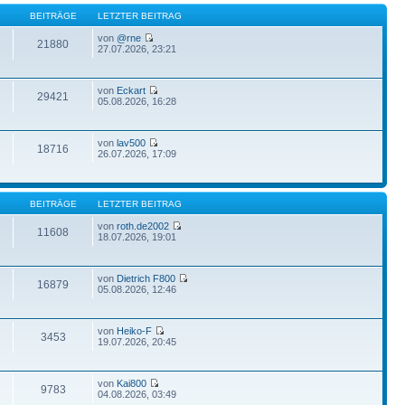
BEITRÄGE
LETZTER BEITRAG
von
@rne
21880
27.07.2026, 23:21
von
Eckart
29421
05.08.2026, 16:28
von
lav500
18716
26.07.2026, 17:09
BEITRÄGE
LETZTER BEITRAG
von
roth.de2002
11608
18.07.2026, 19:01
von
Dietrich F800
16879
05.08.2026, 12:46
von
Heiko-F
3453
19.07.2026, 20:45
von
Kai800
9783
04.08.2026, 03:49