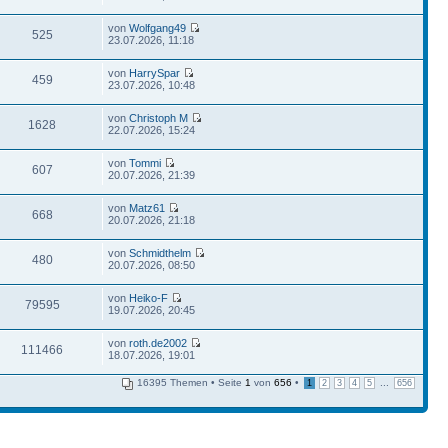
von
Wolfgang49
525
23.07.2026, 11:18
von
HarrySpar
459
23.07.2026, 10:48
von
Christoph M
1628
22.07.2026, 15:24
von
Tommi
607
20.07.2026, 21:39
von
Matz61
668
20.07.2026, 21:18
von
Schmidthelm
480
20.07.2026, 08:50
von
Heiko-F
79595
19.07.2026, 20:45
von
roth.de2002
111466
18.07.2026, 19:01
16395 Themen • Seite
1
von
656
•
...
1
2
3
4
5
656