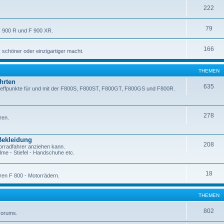
222
79
F 900 R und F 900 XR.
166
 schöner oder einzigartiger macht.
THEMEN
hrten
635
Treffpunkte für und mit der F800S, F800ST, F800GT, F800GS und F800R.
278
ren.
Bekleidung
208
orradfahrer anziehen kann.
me - Stiefel - Handschuhe etc.
18
ren F 800 - Motorrädern.
THEMEN
802
Forums.