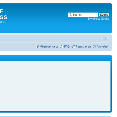
 F
 GS
Erweiterte Suche
0 R -
Mitgliederkarte
FAQ
Registrieren
Anmelden