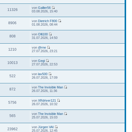
von
Gallier56
11326
03.08.2026, 15:40
von
Dietrich F800
8906
01.08.2026, 08:44
von
Olli100
808
31.07.2026, 14:50
von
@rne
1210
27.07.2026, 23:21
von
Gegi
10013
27.07.2026, 22:53
von
lav500
522
26.07.2026, 17:09
von
The Invisible Man
872
26.07.2026, 11:36
von
XRdriver121
5756
26.07.2026, 10:32
von
The Invisible Man
565
25.07.2026, 15:03
von
Jürgen VAI
23962
25.07.2026, 12:45