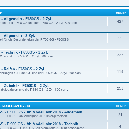
CM
THEMEN
- Allgemein - F650GS - 2 Zyl.
427
men rund F 800 GS und der F 650 GS - 2 Zyl. 800 ccm.
- Allgemein - 2 Zyl.
55
ell für die Besondeheiten der F 700 GS - F700GS.
- Technik - F650GS - 2 Zyl.
327
GS und der F 650 GS - 2 Zyl. 800 ccm.
- Reifen - F650GS - 2 Zyl.
119
rfahrungen zur F800GS und der F 650 GS - 2 Zyl. 800 ccm.
 - Zubehör - F650GS - 2 Zyl.
251
dividualisiert und die F 650 GS - 2 Zyl. 800 ccm.
- AB MODELLJAHR 2018
THEMEN
GS - F 900 GS - Ab Modelljahr 2018 - Allgemein
21
- F 900 GS - ab Modelljahr 2018 im allgemeinen.
GS - F 900 GS - Ab Modelljahr 2018 - Technik
4
 - F 850 GS - F 900 GS - Ab Modelljahr 2018 im besonderen.