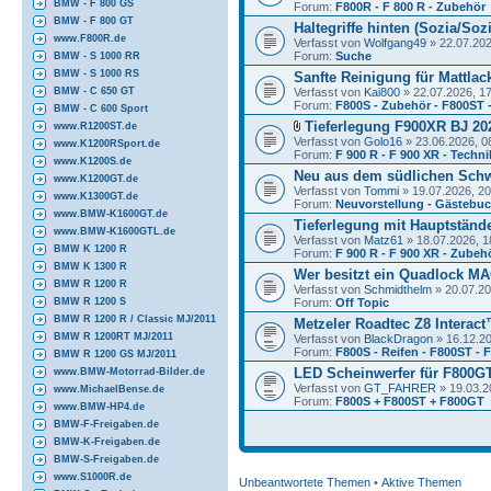
BMW - F 800 GS
Forum:
F800R - F 800 R - Zubehör
BMW - F 800 GT
Haltegriffe hinten (Sozia/Soz
www.F800R.de
Verfasst von
Wolfgang49
» 22.07.202
Forum:
Suche
BMW - S 1000 RR
BMW - S 1000 RS
Sanfte Reinigung für Mattlac
Verfasst von
Kai800
» 22.07.2026, 1
BMW - C 650 GT
Forum:
F800S - Zubehör - F800ST 
BMW - C 600 Sport
Tieferlegung F900XR BJ 20
www.R1200ST.de
Verfasst von
Golo16
» 23.06.2026, 0
www.K1200RSport.de
Forum:
F 900 R - F 900 XR - Techni
www.K1200S.de
Neu aus dem südlichen Sch
www.K1200GT.de
Verfasst von
Tommi
» 19.07.2026, 20
www.K1300GT.de
Forum:
Neuvorstellung - Gästebu
www.BMW-K1600GT.de
Tieferlegung mit Hauptständ
www.BMW-K1600GTL.de
Verfasst von
Matz61
» 18.07.2026, 1
BMW K 1200 R
Forum:
F 900 R - F 900 XR - Zubeh
BMW K 1300 R
Wer besitzt ein Quadlock M
BMW R 1200 R
Verfasst von
Schmidthelm
» 20.07.20
Forum:
Off Topic
BMW R 1200 S
BMW R 1200 R / Classic MJ/2011
Metzeler Roadtec Z8 Interac
BMW R 1200RT MJ/2011
Verfasst von
BlackDragon
» 16.12.20
Forum:
F800S - Reifen - F800ST -
BMW R 1200 GS MJ/2011
LED Scheinwerfer für F800GT
www.BMW-Motorrad-Bilder.de
Verfasst von
GT_FAHRER
» 19.03.2
www.MichaelBense.de
Forum:
F800S + F800ST + F800GT
www.BMW-HP4.de
BMW-F-Freigaben.de
BMW-K-Freigaben.de
BMW-S-Freigaben.de
www.S1000R.de
Unbeantwortete Themen
•
Aktive Themen