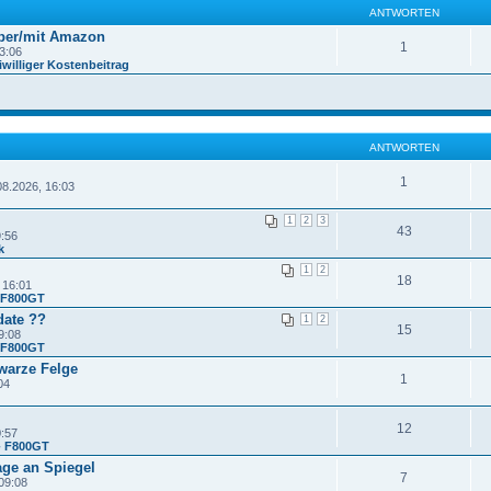
ANTWORTEN
ber/mit Amazon
1
3:06
williger Kostenbeitrag
ANTWORTEN
1
08.2026, 16:03
1
2
3
43
9:56
k
1
2
18
 16:01
- F800GT
date ??
1
2
15
9:08
- F800GT
warze Felge
1
04
12
0:57
- F800GT
age an Spiegel
7
09:08