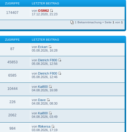
ZUGRIFFE
LETZTER BEITRAG
von
OSM62
174407
17.12.2020, 21:23
1 Bekanntmachung • Seite
1
von
1
ZUGRIFFE
LETZTER BEITRAG
von
Eckart
87
05.08.2026, 16:28
von
Dietrich F800
45853
05.08.2026, 12:56
von
Dietrich F800
6585
05.08.2026, 12:46
von
Kai800
10444
04.08.2026, 16:08
von
Dave
226
04.08.2026, 08:30
von
Kai800
2062
04.08.2026, 03:49
von
ffbikersa
984
03.08.2026, 17:19