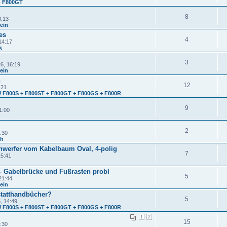
- F800GT
8
0:13
mein
es
4
14:17
k
3
6, 16:19
mein
n
12
:21
 F800S + F800ST + F800GT + F800GS + F800R
9
1:00
2
:30
ch
werfer vom Kabelbaum Oval, 4-polig
7
15:41
 – Gabelbrücke und Fußrasten probl
5
21:44
mein
statthandbücher?
5
, 14:49
 F800S + F800ST + F800GT + F800GS + F800R
1
2
15
:30