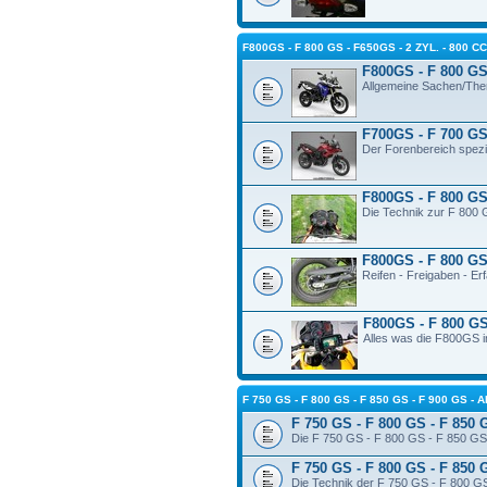
F800GS - F 800 GS - F650GS - 2 ZYL. - 800 C
F800GS - F 800 GS 
Allgemeine Sachen/The
F700GS - F 700 GS 
Der Forenbereich spezi
F800GS - F 800 GS 
Die Technik zur F 800 
F800GS - F 800 GS 
Reifen - Freigaben - E
F800GS - F 800 GS
Alles was die F800GS in
F 750 GS - F 800 GS - F 850 GS - F 900 GS 
F 750 GS - F 800 GS - F 850 
Die F 750 GS - F 800 GS - F 850 GS 
F 750 GS - F 800 GS - F 850 
Die Technik der F 750 GS - F 800 GS