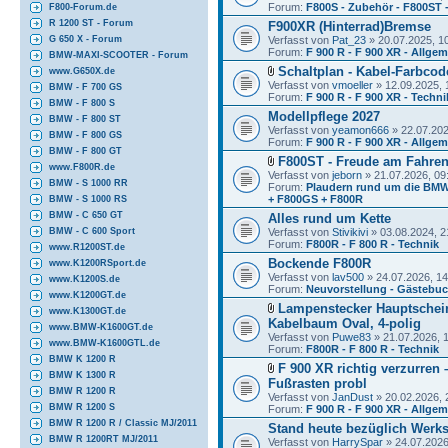
Forum:
F800S - Zubehör - F800ST 
F800-Forum.de
R 1200 ST - Forum
F900XR (Hinterrad)Bremse
Verfasst von
Pat_23
» 20.07.2025, 1
G 650 X - Forum
Forum:
F 900 R - F 900 XR - Allge
BMW-MAXI-SCOOTER - Forum
Schaltplan - Kabel-Farbcod
www.G650X.de
Verfasst von
vmoeller
» 12.09.2025, 
BMW - F 700 GS
Forum:
F 900 R - F 900 XR - Techni
BMW - F 800 S
Modellpflege 2027
BMW - F 800 ST
Verfasst von
yeamon666
» 22.07.202
BMW - F 800 GS
Forum:
F 900 R - F 900 XR - Allge
BMW - F 800 GT
F800ST - Freude am Fahre
www.F800R.de
Verfasst von
jeborn
» 21.07.2026, 09
BMW - S 1000 RR
Forum:
Plaudern rund um die BMW
+ F800GS + F800R
BMW - S 1000 RS
BMW - C 650 GT
Alles rund um Kette
Verfasst von
Stivikivi
» 03.08.2024, 2
BMW - C 600 Sport
Forum:
F800R - F 800 R - Technik
www.R1200ST.de
Bockende F800R
www.K1200RSport.de
Verfasst von
lav500
» 24.07.2026, 14
www.K1200S.de
Forum:
Neuvorstellung - Gästebu
www.K1200GT.de
Lampenstecker Hauptschei
www.K1300GT.de
Kabelbaum Oval, 4-polig
www.BMW-K1600GT.de
Verfasst von
Puwe83
» 21.07.2026, 
www.BMW-K1600GTL.de
Forum:
F800R - F 800 R - Technik
BMW K 1200 R
F 900 XR richtig verzurren
BMW K 1300 R
Fußrasten probl
BMW R 1200 R
Verfasst von
JanDust
» 20.02.2026, 
BMW R 1200 S
Forum:
F 900 R - F 900 XR - Allge
BMW R 1200 R / Classic MJ/2011
Stand heute bezüglich Werk
BMW R 1200RT MJ/2011
Verfasst von
HarrySpar
» 24.07.2026