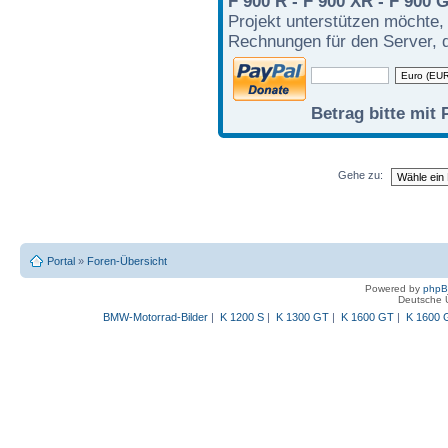
F 900 R - F 900 XR - F 900 
Projekt unterstützen möchte,
Rechnungen für den Server, d
Betrag bitte mit 
Gehe zu:
Portal
»
Foren-Übersicht
Powered by
php
Deutsche 
BMW-Motorrad-Bilder
|
K 1200 S
|
K 1300 GT
|
K 1600 GT
|
K 1600 