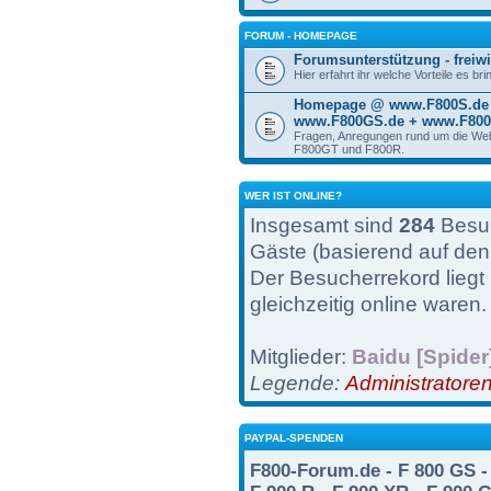
FORUM - HOMEPAGE
Forumsunterstützung - freiwi
Hier erfahrt ihr welche Vorteile es br
Homepage @ www.F800S.de 
www.F800GS.de + www.F800
Fragen, Anregungen rund um die We
F800GT und F800R.
WER IST ONLINE?
Insgesamt sind
284
Besuc
Gäste (basierend auf den
Der Besucherrekord liegt
gleichzeitig online waren.
Mitglieder:
Baidu [Spider
Legende:
Administratore
PAYPAL-SPENDEN
F800-Forum.de - F 800 GS - 