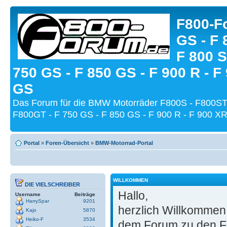
F800-Fo
GS - F 
F 800 S
750 GS - F 850 GS - F 900 R - F
GS
Das Forum für die BMW Motorräder F800S - F800ST
F800GT - F 750 GS - F 850 GS - F 900 R - F 900 XR
Portal
»
Foren-Übersicht
»
BMW-Motorrad-Portal
WILLKOMMEN
DIE VIELSCHREIBER
Hallo,
Username
Beiträge
HarrySpar
9201
herzlich Willkomme
Kajo
5870
Heiko-F
3534
dem Forum zu den F