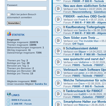
Forum:
F800R - F 800 R - Technik
Passwort:
Neu aus dem südlichen Sch
Verfasst von
Tommi
» 19.07.2026, 20
Forum:
Neuvorstellung - Gästebu
Mich bei jedem Besuch
F900XR - welches OBD Gerät
automatisch anmelden
Verfasst von
Frank K
» 05.07.2026, 
Forum:
F 900 R - F 900 XR - Allge
Kaufberatung Tiefergelegte
Verfasst von
Sandra So
» 06.08.2026
Forum:
F 900 R - F 900 XR - Allge
STATISTIK
Dem Söder zum Trotz ...
Insgesamt
Verfasst von
The Invisible Man
» 05.
Beiträge insgesamt:
220578
Forum:
Off Topic
Themen insgesamt:
16896
Bekanntmachungen insgesamt:
1
Schaltassistent defekt
Wichtig insgesamt:
11
Verfasst von
Blipper
» 14.04.2022, 1
Dateianhänge insgesamt:
7206
Forum:
F 900 R - F 900 XR - Techni
was quietscht und nervt da?
Themen pro Tag:
2
Verfasst von
Vielfahrer
» 15.02.2026,
Beiträge pro Tag:
28
Forum:
F800S - Technik - F800ST 
Benutzer pro Tag:
1
Themen pro Benutzer:
2
Verbrauch nach Software Up
Beiträge pro Benutzer:
24
Verfasst von
peter_n
» 08.04.2011, 0
Beiträge pro Thema:
13
Forum:
F800S - Technik - F800ST 
Welche Teilenummer für sch
Mitglieder insgesamt:
9083
Verfasst von
Dave
» 02.08.2026, 22:
Unser neuestes Mitglied:
Sandra So
Forum:
F800R - F 800 R - Technik
Tankrucksack für F800GT
Verfasst von
Kai800
» 14.06.2026, 2
LINKS
Forum:
F800S - Zubehör - F800ST 
BMW-K-Forum.de
Smartphone Halter zur Mont
S 1000 RR - Forum
Verfasst von
ffbikersa
» 26.06.2026, 