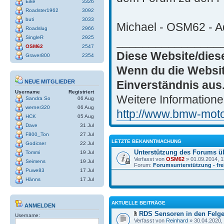
Eike
3326
Roadster1962
3092
buti
3033
Michael - OSM62 - Ad
Roadslug
2966
SingleR
2925
________________
OSM62
2547
Diese Website/dies
Graver800
2354
Wenn du die Websit
Einverständnis aus
NEUE MITGLIEDER
Username
Registriert
Weitere Informatione
Sandra So
06 Aug
werner320
06 Aug
http://www.bmw-motor
HCK
05 Aug
Dave
31 Jul
F800_Ton
27 Jul
LETZTE BEKANNTMACHUNG
Godicser
22 Jul
Unterstützung des Forums ü
Tommi
19 Jul
Verfasst von
OSM62
» 01.09.2014, 1
Seimens
19 Jul
Forum:
Forumsunterstützung - frei
Puwe83
17 Jul
Hänns
17 Jul
AKTUELLE BEITRÄGE
ANMELDEN
RDS Sensoren in den Felg
Username:
Verfasst von
Reinhard
» 30.04.2020,