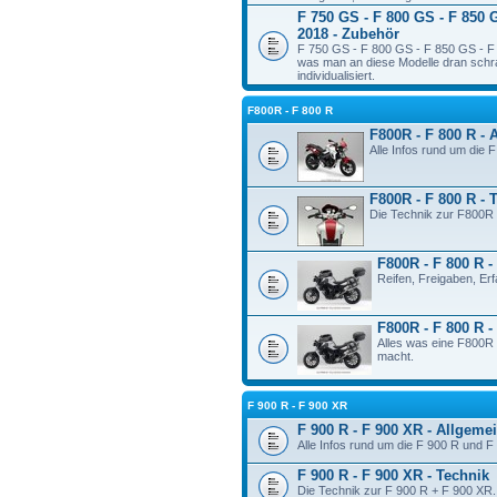
F 750 GS - F 800 GS - F 850 
2018 - Zubehör
F 750 GS - F 800 GS - F 850 GS - F 
was man an diese Modelle dran schr
individualisiert.
F800R - F 800 R
F800R - F 800 R - 
Alle Infos rund um die 
F800R - F 800 R - 
Die Technik zur F800R 
F800R - F 800 R -
Reifen, Freigaben, Er
F800R - F 800 R 
Alles was eine F800R 
macht.
F 900 R - F 900 XR
F 900 R - F 900 XR - Allgeme
Alle Infos rund um die F 900 R und F
F 900 R - F 900 XR - Technik
Die Technik zur F 900 R + F 900 XR.