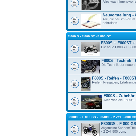
Alles was nirgenswo re
Neuvorstellung -
Alle, die neu im Forum 
schreiben.
F 800 S - F 800 ST - F 800 GT
F800S + F800ST +
Die neue F800S + F800
F800S - Technik -
Die Technik der neue
F800S - Reifen - F800S
Reifen, Freigaben, Erfahrunge
F800S - Zubehör 
Alles was die F800S +
F800GS - F 800 GS - F650GS - 2 ZYL. - 800 C
F800GS - F 800 GS 
Allgemeine Sachen/The
- 2 Zyl. 800 ccm.