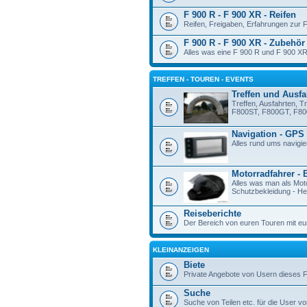
F 900 R - F 900 XR - Reifen
Reifen, Freigaben, Erfahrungen zur 
F 900 R - F 900 XR - Zubehör
Alles was eine F 900 R und F 900 XR
TREFFEN - TOUREN - EVENTS
Treffen und Ausfa
Treffen, Ausfahrten, T
F800ST, F800GT, F80
Navigation - GPS
Alles rund ums navigie
Motorradfahrer - 
Alles was man als Mot
Schutzbekleidung - Hel
Reiseberichte
Der Bereich von euren Touren mit eu
KLEINANZEIGEN
Biete
Private Angebote von Usern dieses 
Suche
Suche von Teilen etc. für die User vo