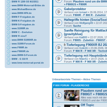
Forum:
Plaudern rund um die BMW
BMW R 1200 GS MJ/2011
+ F800GS + F800R
www.BMW-Motorrad-Bilder.de
Gabelprotektor
www.MichaelBense.de
Verfasst von
Ismael
» 26.06.2014, 17
www.BMW-HP4.de
Forum:
F800R - F 800 R - Zubehör
BMW-F-Freigaben.de
Haltegriffe hinten (Sozia/Soz
BMW-K-Freigaben.de
Verfasst von
Wolfgang49
» 22.07.202
BMW-S-Freigaben.de
Forum:
Suche
www.S1000R.de
Sanfte Reinigung für Mattla
BMW C - Evolution
(gravityblue)
BMW R nineT
Verfasst von
Kai800
» 22.07.2026, 1
Forum:
F800S - Zubehör - F800ST 
www.BMW-S1000XR.de
www.S1000-Forum.de
Tieferlegung F900XR BJ 20
www.F900R.de
Verfasst von
Golo16
» 23.06.2026, 0
Forum:
F 900 R - F 900 XR - Techni
www.F900XR.de
Tieferlegung mit Hauptständ
www.BMW-G-Forum.de
Verfasst von
Matz61
» 18.07.2026, 1
BMW - G 310 R
Forum:
F 900 R - F 900 XR - Zubeh
www.bmw-motorrad-portal.de
Unbeantwortete Themen
•
Aktive Themen
F 800 FORUM - PLAUDERECKE
Plaudern rund u
F800GT + F800GS
Alles was noch mit d
F800GS und der F800R
Off Topic