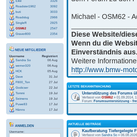
Eike
3326
Roadster1962
3092
buti
3033
Michael - OSM62 - Ad
Roadslug
2966
SingleR
2925
________________
OSM62
2547
Diese Website/dies
Graver800
2354
Wenn du die Websit
Einverständnis aus
NEUE MITGLIEDER
Username
Registriert
Weitere Informatione
Sandra So
06 Aug
werner320
06 Aug
http://www.bmw-motor
HCK
05 Aug
Dave
31 Jul
F800_Ton
27 Jul
LETZTE BEKANNTMACHUNG
Godicser
22 Jul
Unterstützung des Forums ü
Tommi
19 Jul
Verfasst von
OSM62
» 01.09.2014, 1
Seimens
19 Jul
Forum:
Forumsunterstützung - frei
Puwe83
17 Jul
Hänns
17 Jul
AKTUELLE BEITRÄGE
ANMELDEN
Kaufberatung Tiefergelegte F
Username:
Verfasst von
Sandra So
» 06.08.2026