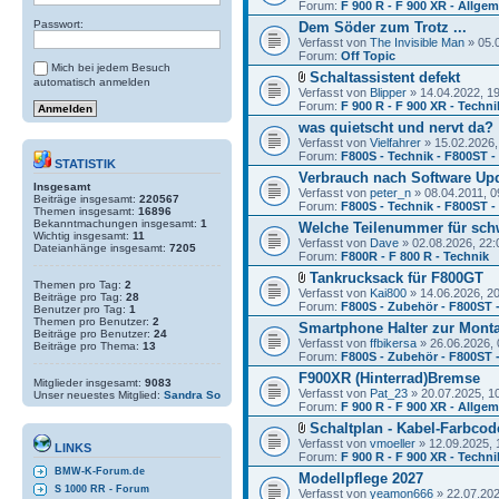
Forum:
F 900 R - F 900 XR - Allge
Passwort:
Dem Söder zum Trotz ...
Verfasst von
The Invisible Man
» 05.
Forum:
Off Topic
Mich bei jedem Besuch
Schaltassistent defekt
automatisch anmelden
Verfasst von
Blipper
» 14.04.2022, 1
Forum:
F 900 R - F 900 XR - Techni
was quietscht und nervt da?
Verfasst von
Vielfahrer
» 15.02.2026,
Forum:
F800S - Technik - F800ST 
STATISTIK
Verbrauch nach Software Up
Insgesamt
Verfasst von
peter_n
» 08.04.2011, 0
Beiträge insgesamt:
220567
Forum:
F800S - Technik - F800ST 
Themen insgesamt:
16896
Bekanntmachungen insgesamt:
1
Welche Teilenummer für sch
Wichtig insgesamt:
11
Verfasst von
Dave
» 02.08.2026, 22:
Dateianhänge insgesamt:
7205
Forum:
F800R - F 800 R - Technik
Tankrucksack für F800GT
Themen pro Tag:
2
Verfasst von
Kai800
» 14.06.2026, 2
Beiträge pro Tag:
28
Forum:
F800S - Zubehör - F800ST 
Benutzer pro Tag:
1
Themen pro Benutzer:
2
Smartphone Halter zur Mont
Beiträge pro Benutzer:
24
Verfasst von
ffbikersa
» 26.06.2026, 
Beiträge pro Thema:
13
Forum:
F800S - Zubehör - F800ST 
F900XR (Hinterrad)Bremse
Mitglieder insgesamt:
9083
Verfasst von
Pat_23
» 20.07.2025, 1
Unser neuestes Mitglied:
Sandra So
Forum:
F 900 R - F 900 XR - Allge
Schaltplan - Kabel-Farbcod
Verfasst von
vmoeller
» 12.09.2025, 
LINKS
Forum:
F 900 R - F 900 XR - Techni
BMW-K-Forum.de
Modellpflege 2027
S 1000 RR - Forum
Verfasst von
yeamon666
» 22.07.202