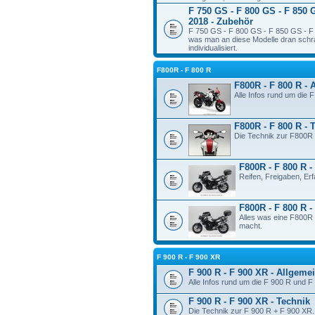
F 750 GS - F 800 GS - F 850 
2018 - Zubehör
F 750 GS - F 800 GS - F 850 GS - F 
was man an diese Modelle dran schr
individualisiert.
F800R - F 800 R
F800R - F 800 R - 
Alle Infos rund um die 
F800R - F 800 R - 
Die Technik zur F800R 
F800R - F 800 R -
Reifen, Freigaben, Er
F800R - F 800 R 
Alles was eine F800R 
macht.
F 900 R - F 900 XR
F 900 R - F 900 XR - Allgeme
Alle Infos rund um die F 900 R und F
F 900 R - F 900 XR - Technik
Die Technik zur F 900 R + F 900 XR.