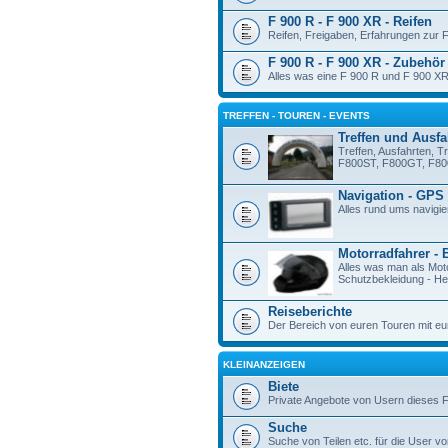
F 900 R - F 900 XR - Reifen
Reifen, Freigaben, Erfahrungen zur 
F 900 R - F 900 XR - Zubehör
Alles was eine F 900 R und F 900 XR
TREFFEN - TOUREN - EVENTS
Treffen und Ausfa
Treffen, Ausfahrten, T
F800ST, F800GT, F80
Navigation - GPS
Alles rund ums navigie
Motorradfahrer - 
Alles was man als Mot
Schutzbekleidung - Hel
Reiseberichte
Der Bereich von euren Touren mit eu
KLEINANZEIGEN
Biete
Private Angebote von Usern dieses 
Suche
Suche von Teilen etc. für die User vo