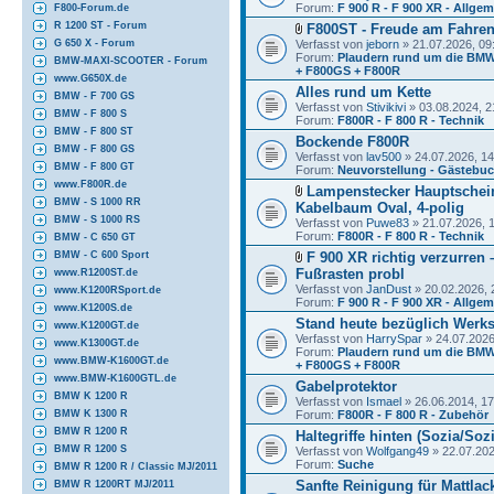
Forum:
F 900 R - F 900 XR - Allge
F800-Forum.de
R 1200 ST - Forum
F800ST - Freude am Fahre
Verfasst von
jeborn
» 21.07.2026, 09
G 650 X - Forum
Forum:
Plaudern rund um die BMW
BMW-MAXI-SCOOTER - Forum
+ F800GS + F800R
www.G650X.de
Alles rund um Kette
BMW - F 700 GS
Verfasst von
Stivikivi
» 03.08.2024, 2
BMW - F 800 S
Forum:
F800R - F 800 R - Technik
BMW - F 800 ST
Bockende F800R
BMW - F 800 GS
Verfasst von
lav500
» 24.07.2026, 14
BMW - F 800 GT
Forum:
Neuvorstellung - Gästebu
www.F800R.de
Lampenstecker Hauptschei
BMW - S 1000 RR
Kabelbaum Oval, 4-polig
BMW - S 1000 RS
Verfasst von
Puwe83
» 21.07.2026, 
Forum:
F800R - F 800 R - Technik
BMW - C 650 GT
F 900 XR richtig verzurren
BMW - C 600 Sport
Fußrasten probl
www.R1200ST.de
Verfasst von
JanDust
» 20.02.2026, 
www.K1200RSport.de
Forum:
F 900 R - F 900 XR - Allge
www.K1200S.de
Stand heute bezüglich Werk
www.K1200GT.de
Verfasst von
HarrySpar
» 24.07.2026
www.K1300GT.de
Forum:
Plaudern rund um die BMW
www.BMW-K1600GT.de
+ F800GS + F800R
www.BMW-K1600GTL.de
Gabelprotektor
BMW K 1200 R
Verfasst von
Ismael
» 26.06.2014, 17
Forum:
F800R - F 800 R - Zubehör
BMW K 1300 R
BMW R 1200 R
Haltegriffe hinten (Sozia/Soz
BMW R 1200 S
Verfasst von
Wolfgang49
» 22.07.202
Forum:
Suche
BMW R 1200 R / Classic MJ/2011
Sanfte Reinigung für Mattla
BMW R 1200RT MJ/2011