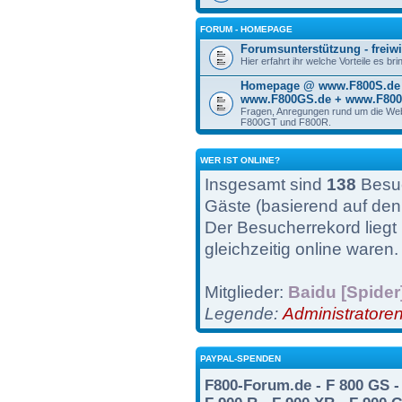
FORUM - HOMEPAGE
Forumsunterstützung - freiwi
Hier erfahrt ihr welche Vorteile es br
Homepage @ www.F800S.de 
www.F800GS.de + www.F800
Fragen, Anregungen rund um die We
F800GT und F800R.
WER IST ONLINE?
Insgesamt sind
138
Besuc
Gäste (basierend auf den
Der Besucherrekord liegt
gleichzeitig online waren.
Mitglieder:
Baidu [Spider
Legende:
Administratore
PAYPAL-SPENDEN
F800-Forum.de - F 800 GS - 