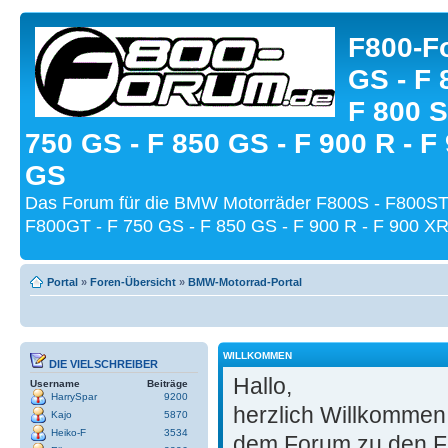
F800-Fo
GS - F 
F 800 S
750 GS - F 850 GS - F 900 R - F
GS
Das Forum für die BMW Motorräder F800S - F800ST
F800GT - F 750 GS - F 850 GS - F 900 R - F 900 XR
Portal
»
Foren-Übersicht
»
BMW-Motorrad-Portal
WILLKOMMEN
DIE VIELSCHREIBER
Hallo,
Username
Beiträge
HarrySpar
9200
herzlich Willkomme
Kajo
5870
Heiko-F
3534
dem Forum zu den F