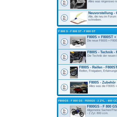
Alles was nirgenswo re
Neuvorstellung -
Alle, die neu im Forum 
schreiben.
F 800 S - F 800 ST - F 800 GT
F800S + F800ST +
Die neue F800S + F800
F800S - Technik -
Die Technik der neue
F800S - Reifen - F800S
Reifen, Freigaben, Erfahrunge
F800S - Zubehör 
Alles was die F800S +
F800GS - F 800 GS - F650GS - 2 ZYL. - 800 C
F800GS - F 800 GS 
Allgemeine Sachen/The
- 2 Zyl. 800 ccm.