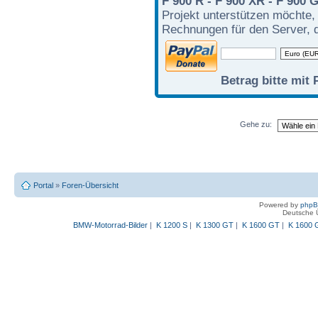
F 900 R - F 900 XR - F 900 
Projekt unterstützen möchte,
Rechnungen für den Server, d
Betrag bitte mit 
Gehe zu:
Portal
»
Foren-Übersicht
Powered by
php
Deutsche 
BMW-Motorrad-Bilder
|
K 1200 S
|
K 1300 GT
|
K 1600 GT
|
K 1600 