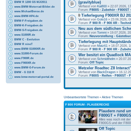
(gravityblue)
BMW R 1200 GS MJ/2011
Verfasst von
Kai800
» 22.07.2026, 1
www.BMW-Motorrad-Bilder.de
Forum:
F800S - Zubehör - F800ST 
www.MichaelBense.de
Tieferlegung F900XR BJ 20
www.BMW-HP4.de
Verfasst von
Golo16
» 23.06.2026, 0
BMW-F-Freigaben.de
Forum:
F 900 R - F 900 XR - Techni
BMW-K-Freigaben.de
Neu aus dem südlichen Sch
BMW-S-Freigaben.de
Verfasst von
Tommi
» 19.07.2026, 20
www.S1000R.de
Forum:
Neuvorstellung - Gästebu
BMW C - Evolution
Tieferlegung mit Hauptständ
BMW R nineT
Verfasst von
Matz61
» 18.07.2026, 1
Forum:
F 900 R - F 900 XR - Zubeh
www.BMW-S1000XR.de
www.S1000-Forum.de
Wer besitzt ein Quadlock M
www.F900R.de
Verfasst von
Schmidthelm
» 20.07.20
Forum:
Off Topic
www.F900XR.de
Metzeler Roadtec Z8 Interac
www.BMW-G-Forum.de
Verfasst von
BlackDragon
» 16.12.20
BMW - G 310 R
Forum:
F800S - Reifen - F800ST -
www.bmw-motorrad-portal.de
Unbeantwortete Themen
•
Aktive Themen
F 800 FORUM - PLAUDERECKE
Plaudern rund u
F800GT + F800GS
Alles was noch mit d
F800GS und der F800R
Off Topic