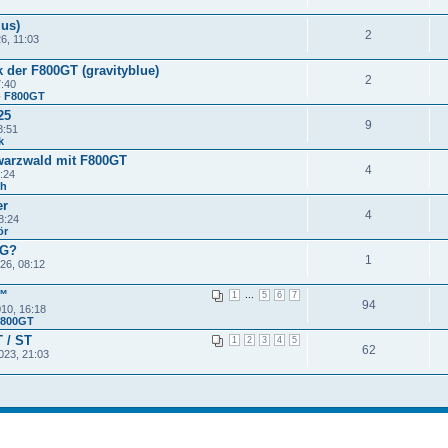
ius)
2
6, 11:03
k der F800GT (gravityblue)
2
7:40
- F800GT
25
9
8:51
k
warzwald mit F800GT
4
:24
ch
er
4
8:24
ör
AG?
1
26, 08:12
t™
...
1
5
6
7
94
10, 16:18
 F800GT
 / ST
1
2
3
4
5
62
023, 21:03