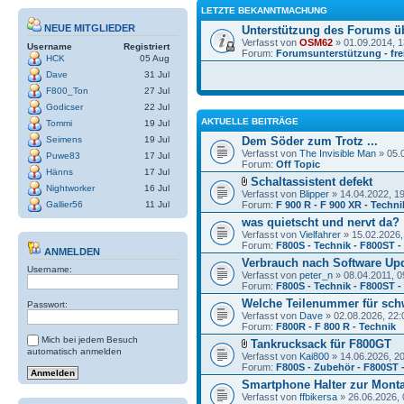
LETZTE BEKANNTMACHUNG
NEUE MITGLIEDER
Unterstützung des Forums ü
Verfasst von
OSM62
» 01.09.2014, 1
Username
Registriert
Forum:
Forumsunterstützung - frei
HCK
05 Aug
Dave
31 Jul
F800_Ton
27 Jul
Godicser
22 Jul
AKTUELLE BEITRÄGE
Tommi
19 Jul
Seimens
19 Jul
Dem Söder zum Trotz ...
Verfasst von
The Invisible Man
» 05.
Puwe83
17 Jul
Forum:
Off Topic
Hänns
17 Jul
Schaltassistent defekt
Nightworker
16 Jul
Verfasst von
Blipper
» 14.04.2022, 1
Gallier56
11 Jul
Forum:
F 900 R - F 900 XR - Techni
was quietscht und nervt da?
Verfasst von
Vielfahrer
» 15.02.2026,
Forum:
F800S - Technik - F800ST 
ANMELDEN
Verbrauch nach Software Up
Username:
Verfasst von
peter_n
» 08.04.2011, 0
Forum:
F800S - Technik - F800ST 
Welche Teilenummer für sch
Passwort:
Verfasst von
Dave
» 02.08.2026, 22:
Forum:
F800R - F 800 R - Technik
Mich bei jedem Besuch
Tankrucksack für F800GT
automatisch anmelden
Verfasst von
Kai800
» 14.06.2026, 2
Forum:
F800S - Zubehör - F800ST 
Smartphone Halter zur Mont
Verfasst von
ffbikersa
» 26.06.2026, 