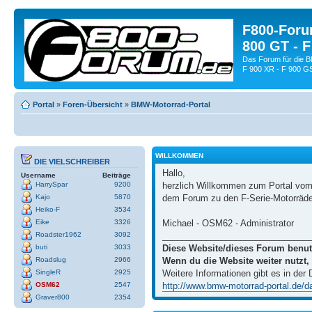
F800-Forum
800 GT - F
Das Forum für die 
F 900 XR - F 900 G
Portal
»
Foren-Übersicht
»
BMW-Motorrad-Portal
WILLKOMMEN
DIE VIELSCHREIBER
Hallo,
Username
Beiträge
herzlich Willkommen zum Portal vo
HarrySpar
9200
dem Forum zu den F-Serie-Motorräd
Kajo
5870
Heiko-F
3534
Michael - OSM62 - Administrator
Eike
3326
______________________________
Roadster1962
3092
Diese Website/dieses Forum benut
buti
3033
Wenn du die Website weiter nutzt,
Roadslug
2966
Weitere Informationen gibt es in der
SingleR
2925
http://www.bmw-motorrad-portal.de/dat
OSM62
2547
Graver800
2354