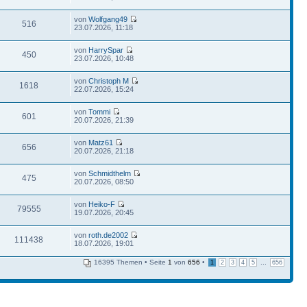
von
Wolfgang49
516
23.07.2026, 11:18
von
HarrySpar
450
23.07.2026, 10:48
von
Christoph M
1618
22.07.2026, 15:24
von
Tommi
601
20.07.2026, 21:39
von
Matz61
656
20.07.2026, 21:18
von
Schmidthelm
475
20.07.2026, 08:50
von
Heiko-F
79555
19.07.2026, 20:45
von
roth.de2002
111438
18.07.2026, 19:01
16395 Themen • Seite
1
von
656
•
...
1
2
3
4
5
656