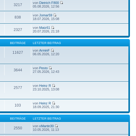
von
Dietrich F800
3217
05.08.2026, 12:56
von
Jomar59
838
18.07.2026, 15:08
von
Matz61
2327
20.07.2026, 21:18
BEITRÄGE
LETZTER BEITRAG
von
ArminF
11627
06.05.2026, 12:20
von
Pesto
3644
27.05.2026, 12:43
von
Heinz R
2577
23.10.2025, 13:08
von
Heinz R
103
18.09.2025, 21:30
BEITRÄGE
LETZTER BEITRAG
von
xMartin30
2550
10.05.2026, 11:13