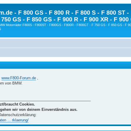
.de - F 800 GS - F 800 R - F 800 S - F 800 ST -
 750 GS - F 850 GS - F 900 R - F 900 XR - F 900
BMW Motorräder F800S - F800ST - F800GS - F800R - F800GT - F 750 GS - F 850 GS - F 90
S
m
www.F800-Forum.de
,
ern von BMW.
_____________________________________________
zt/braucht Cookies.
 gehen wir von deinem Einverständnis aus.
 Datenschutzerklärung:
en ... rklaerung/