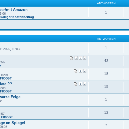
ANTWORTEN
ber/mit Amazon
1
3:06
williger Kostenbeitrag
ANTWORTEN
1
08.2026, 16:03
1
2
3
43
9:56
k
1
2
18
 16:01
- F800GT
date ??
1
2
15
9:08
- F800GT
warze Felge
1
04
12
0:57
- F800GT
age an Spiegel
7
09:08