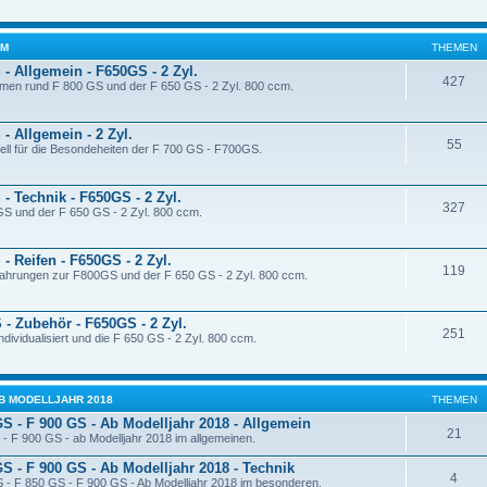
CM
THEMEN
- Allgemein - F650GS - 2 Zyl.
427
men rund F 800 GS und der F 650 GS - 2 Zyl. 800 ccm.
- Allgemein - 2 Zyl.
55
ell für die Besondeheiten der F 700 GS - F700GS.
- Technik - F650GS - 2 Zyl.
327
GS und der F 650 GS - 2 Zyl. 800 ccm.
- Reifen - F650GS - 2 Zyl.
119
rfahrungen zur F800GS und der F 650 GS - 2 Zyl. 800 ccm.
 - Zubehör - F650GS - 2 Zyl.
251
dividualisiert und die F 650 GS - 2 Zyl. 800 ccm.
- AB MODELLJAHR 2018
THEMEN
GS - F 900 GS - Ab Modelljahr 2018 - Allgemein
21
- F 900 GS - ab Modelljahr 2018 im allgemeinen.
GS - F 900 GS - Ab Modelljahr 2018 - Technik
4
 - F 850 GS - F 900 GS - Ab Modelljahr 2018 im besonderen.