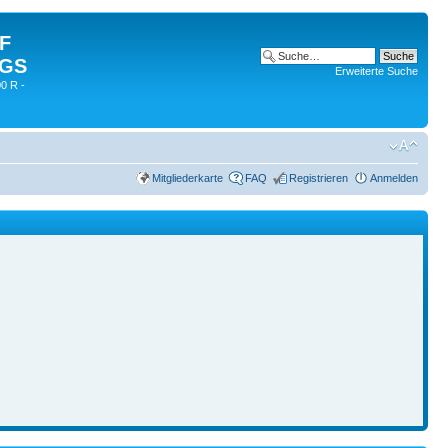
 F
 GS
Erweiterte Suche
0 R -
Mitgliederkarte
FAQ
Registrieren
Anmelden