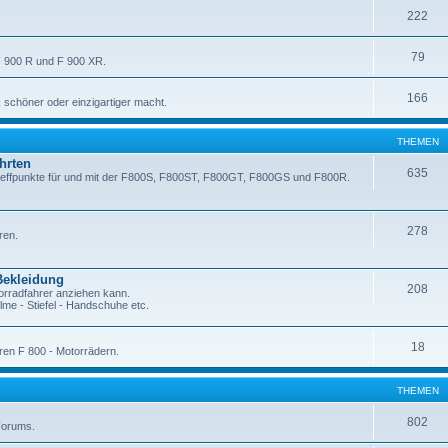
222
79
F 900 R und F 900 XR.
166
 schöner oder einzigartiger macht.
THEMEN
hrten
635
Treffpunkte für und mit der F800S, F800ST, F800GT, F800GS und F800R.
278
ren.
Bekleidung
208
orradfahrer anziehen kann.
me - Stiefel - Handschuhe etc.
18
ren F 800 - Motorrädern.
THEMEN
802
Forums.