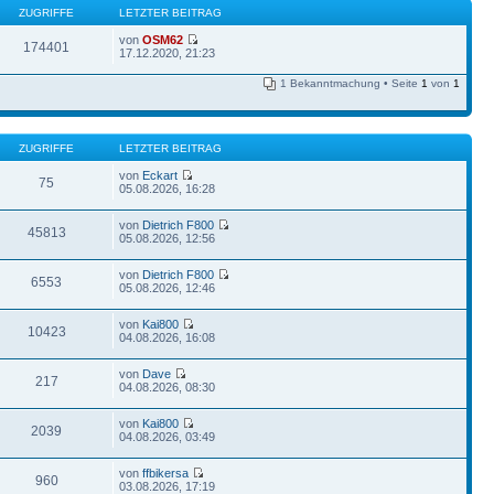
ZUGRIFFE
LETZTER BEITRAG
von
OSM62
174401
17.12.2020, 21:23
1 Bekanntmachung • Seite
1
von
1
ZUGRIFFE
LETZTER BEITRAG
von
Eckart
75
05.08.2026, 16:28
von
Dietrich F800
45813
05.08.2026, 12:56
von
Dietrich F800
6553
05.08.2026, 12:46
von
Kai800
10423
04.08.2026, 16:08
von
Dave
217
04.08.2026, 08:30
von
Kai800
2039
04.08.2026, 03:49
von
ffbikersa
960
03.08.2026, 17:19