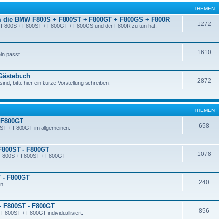
THEMEN
m die BMW F800S + F800ST + F800GT + F800GS + F800R
1272
er F800S + F800ST + F800GT + F800GS und der F800R zu tun hat.
1610
in passt.
 Gästebuch
2872
sind, bitte hier ein kurze Vorstellung schreiben.
THEMEN
 F800GT
658
ST + F800GT im allgemeinen.
 F800ST - F800GT
1078
n F800S + F800ST + F800GT.
T - F800GT
240
n.
- F800ST - F800GT
856
 F800ST + F800GT individuallisiert.