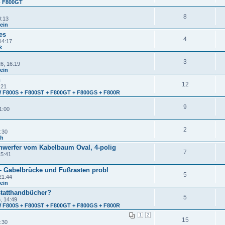
- F800GT
8
0:13
mein
es
4
14:17
k
3
6, 16:19
mein
n
12
:21
 F800S + F800ST + F800GT + F800GS + F800R
9
1:00
2
:30
ch
werfer vom Kabelbaum Oval, 4-polig
7
15:41
 – Gabelbrücke und Fußrasten probl
5
21:44
mein
statthandbücher?
5
, 14:49
 F800S + F800ST + F800GT + F800GS + F800R
1
2
15
:30