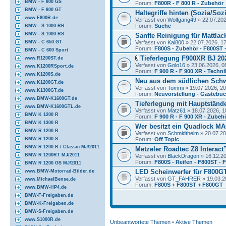
BMW - F 800 GS
Forum:
F800R - F 800 R - Zubehör
BMW - F 800 GT
Haltegriffe hinten (Sozia/Soz
www.F800R.de
Verfasst von
Wolfgang49
» 22.07.202
Forum:
Suche
BMW - S 1000 RR
BMW - S 1000 RS
Sanfte Reinigung für Mattlac
Verfasst von
Kai800
» 22.07.2026, 1
BMW - C 650 GT
Forum:
F800S - Zubehör - F800ST 
BMW - C 600 Sport
Tieferlegung F900XR BJ 20
www.R1200ST.de
Verfasst von
Golo16
» 23.06.2026, 0
www.K1200RSport.de
Forum:
F 900 R - F 900 XR - Techni
www.K1200S.de
Neu aus dem südlichen Sch
www.K1200GT.de
Verfasst von
Tommi
» 19.07.2026, 20
www.K1300GT.de
Forum:
Neuvorstellung - Gästebu
www.BMW-K1600GT.de
Tieferlegung mit Hauptständ
www.BMW-K1600GTL.de
Verfasst von
Matz61
» 18.07.2026, 1
BMW K 1200 R
Forum:
F 900 R - F 900 XR - Zubeh
BMW K 1300 R
Wer besitzt ein Quadlock M
BMW R 1200 R
Verfasst von
Schmidthelm
» 20.07.20
Forum:
Off Topic
BMW R 1200 S
BMW R 1200 R / Classic MJ/2011
Metzeler Roadtec Z8 Interac
BMW R 1200RT MJ/2011
Verfasst von
BlackDragon
» 16.12.20
Forum:
F800S - Reifen - F800ST -
BMW R 1200 GS MJ/2011
LED Scheinwerfer für F800GT
www.BMW-Motorrad-Bilder.de
Verfasst von
GT_FAHRER
» 19.03.2
www.MichaelBense.de
Forum:
F800S + F800ST + F800GT
www.BMW-HP4.de
BMW-F-Freigaben.de
BMW-K-Freigaben.de
BMW-S-Freigaben.de
www.S1000R.de
Unbeantwortete Themen
•
Aktive Themen