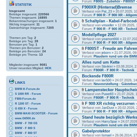
Forum:
F800S - Zubehör - F800ST 
STATISTIK
F900XR (Hinterrad)Bremse
Insgesamt
Verfasst von
Pat_23
» 20.07.2025, 1
Beiträge insgesamt:
220566
Forum:
F 900 R - F 900 XR - Allge
Themen insgesamt:
16895
Schaltplan - Kabel-Farbcod
Bekanntmachungen insgesamt:
1
Wichtig insgesamt:
11
Verfasst von
vmoeller
» 12.09.2025, 
Dateianhänge insgesamt:
7205
Forum:
F 900 R - F 900 XR - Techni
Modellpflege 2027
Themen pro Tag:
2
Verfasst von
yeamon666
» 22.07.202
Beiträge pro Tag:
28
Forum:
F 900 R - F 900 XR - Allge
Benutzer pro Tag:
1
Themen pro Benutzer:
2
F800ST - Freude am Fahre
Beiträge pro Benutzer:
24
Verfasst von
jeborn
» 21.07.2026, 09
Beiträge pro Thema:
13
Forum:
Plaudern rund um die BMW
Alles rund um Kette
Mitglieder insgesamt:
9081
Verfasst von
Stivikivi
» 03.08.2024, 2
Unser neuestes Mitglied:
HCK
Forum:
F800R - F 800 R - Technik
Bockende F800R
Verfasst von
lav500
» 24.07.2026, 14
LINKS
Forum:
Neuvorstellung - Gästebu
Lampenstecker Hauptschein
BMW-K-Forum.de
Verfasst von
Puwe83
» 21.07.2026, 
S 1000 RR - Forum
Forum:
F800R - F 800 R - Technik
F800-Forum.de
F 900 XR richtig verzurren
R 1200 ST - Forum
Verfasst von
JanDust
» 20.02.2026, 
G 650 X - Forum
Forum:
F 900 R - F 900 XR - Allge
BMW-MAXI-SCOOTER - Forum
Stand heute bezüglich Werk
www.G650X.de
Verfasst von
HarrySpar
» 24.07.2026
BMW - F 700 GS
Forum:
Plaudern rund um die BMW
BMW - F 800 S
Gabelprotektor
BMW - F 800 ST
Verfasst von
Ismael
» 26.06.2014, 17