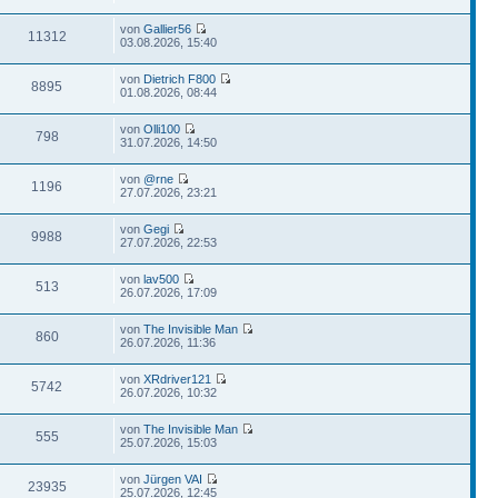
von
Gallier56
11312
03.08.2026, 15:40
von
Dietrich F800
8895
01.08.2026, 08:44
von
Olli100
798
31.07.2026, 14:50
von
@rne
1196
27.07.2026, 23:21
von
Gegi
9988
27.07.2026, 22:53
von
lav500
513
26.07.2026, 17:09
von
The Invisible Man
860
26.07.2026, 11:36
von
XRdriver121
5742
26.07.2026, 10:32
von
The Invisible Man
555
25.07.2026, 15:03
von
Jürgen VAI
23935
25.07.2026, 12:45