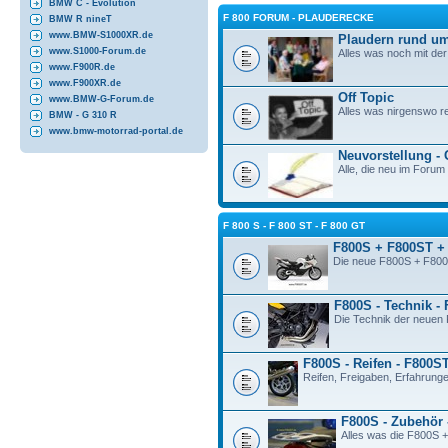
BMW C - Evolution
F 800 FORUM - PLAUDERECKE
BMW R nineT
www.BMW-S1000XR.de
Plaudern rund u
www.S1000-Forum.de
Alles was noch mit d
www.F900R.de
www.F900XR.de
Off Topic
www.BMW-G-Forum.de
Alles was nirgenswo re
BMW - G 310 R
www.bmw-motorrad-portal.de
Neuvorstellung -
Alle, die neu im Forum 
F 800 S - F 800 ST - F 800 GT
F800S + F800ST +
Die neue F800S + F800
F800S - Technik -
Die Technik der neue
F800S - Reifen - F800S
Reifen, Freigaben, Erfahrunge
F800S - Zubehör 
Alles was die F800S +