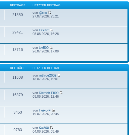
BEITRÄGE
LETZTER BEITRAG
von
@rne
21880
27.07.2026, 23:21
von
Eckart
29421
05.08.2026, 16:28
von
lav500
18716
26.07.2026, 17:09
BEITRÄGE
LETZTER BEITRAG
von
roth.de2002
11608
18.07.2026, 19:01
von
Dietrich F800
16879
05.08.2026, 12:46
von
Heiko-F
3453
19.07.2026, 20:45
von
Kai800
9783
04.08.2026, 03:49