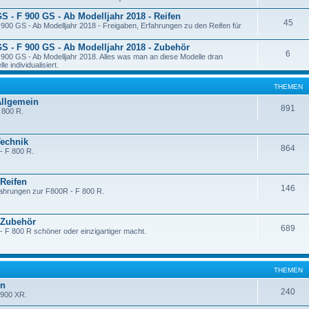
GS - F 900 GS - Ab Modelljahr 2018 - Reifen
45
900 GS - Ab Modelljahr 2018 - Freigaben, Erfahrungen zu den Reifen für
GS - F 900 GS - Ab Modelljahr 2018 - Zubehör
6
900 GS - Ab Modelljahr 2018. Alles was man an diese Modelle dran
 individualisiert.
THEMEN
Allgemein
891
F 800 R.
Technik
864
- F 800 R.
 Reifen
146
fahrungen zur F800R - F 800 R.
- Zubehör
689
- F 800 R schöner oder einzigartiger macht.
THEMEN
in
240
 900 XR.