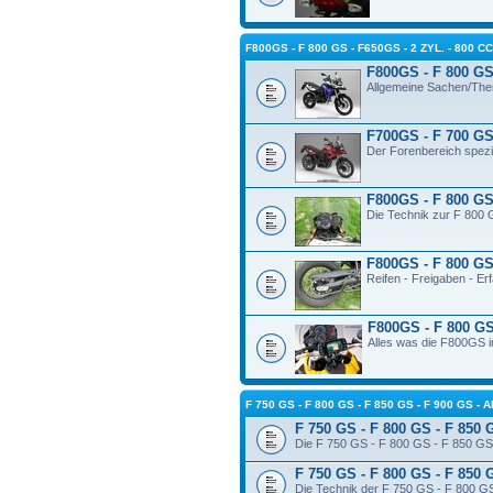
F800GS - F 800 GS - F650GS - 2 ZYL. - 800 C
F800GS - F 800 GS 
Allgemeine Sachen/The
F700GS - F 700 GS 
Der Forenbereich spezi
F800GS - F 800 GS 
Die Technik zur F 800 
F800GS - F 800 GS 
Reifen - Freigaben - E
F800GS - F 800 GS
Alles was die F800GS in
F 750 GS - F 800 GS - F 850 GS - F 900 GS 
F 750 GS - F 800 GS - F 850 
Die F 750 GS - F 800 GS - F 850 GS 
F 750 GS - F 800 GS - F 850 
Die Technik der F 750 GS - F 800 GS