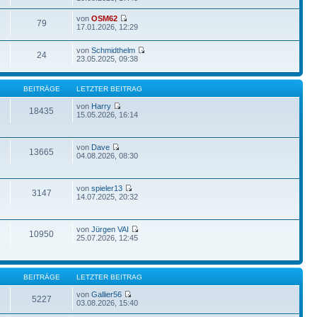
von
OSM62
79
17.01.2026, 12:29
von
Schmidthelm
24
23.05.2025, 09:38
BEITRÄGE
LETZTER BEITRAG
von
Harry
18435
15.05.2026, 16:14
von
Dave
13665
04.08.2026, 08:30
von
spieler13
3147
14.07.2025, 20:32
von
Jürgen VAI
10950
25.07.2026, 12:45
BEITRÄGE
LETZTER BEITRAG
von
Gallier56
5227
03.08.2026, 15:40