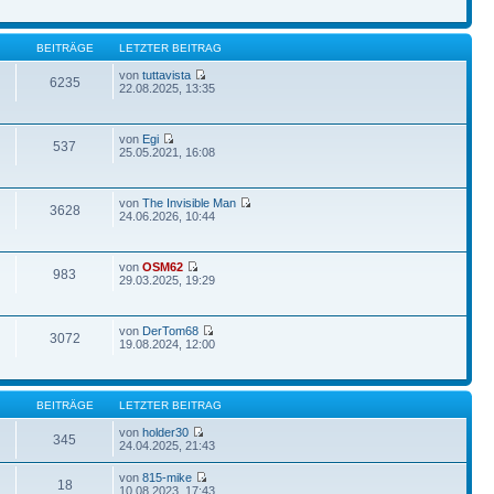
BEITRÄGE
LETZTER BEITRAG
von
tuttavista
6235
22.08.2025, 13:35
von
Egi
537
25.05.2021, 16:08
von
The Invisible Man
3628
24.06.2026, 10:44
von
OSM62
983
29.03.2025, 19:29
von
DerTom68
3072
19.08.2024, 12:00
BEITRÄGE
LETZTER BEITRAG
von
holder30
345
24.04.2025, 21:43
von
815-mike
18
10.08.2023, 17:43