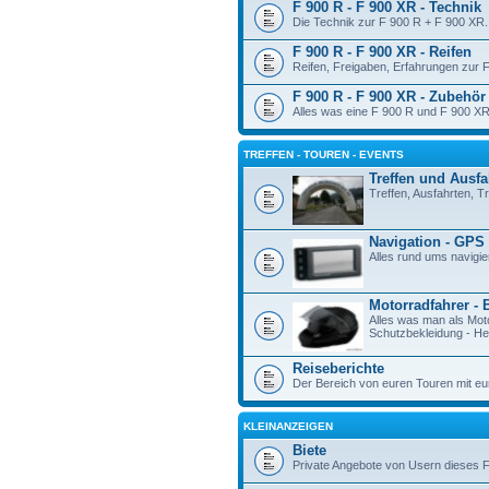
F 900 R - F 900 XR - Technik
Die Technik zur F 900 R + F 900 XR.
F 900 R - F 900 XR - Reifen
Reifen, Freigaben, Erfahrungen zur 
F 900 R - F 900 XR - Zubehör
Alles was eine F 900 R und F 900 XR
TREFFEN - TOUREN - EVENTS
Treffen und Ausfa
Treffen, Ausfahrten, 
Navigation - GPS
Alles rund ums navigie
Motorradfahrer - 
Alles was man als Mot
Schutzbekleidung - Hel
Reiseberichte
Der Bereich von euren Touren mit eu
KLEINANZEIGEN
Biete
Private Angebote von Usern dieses 