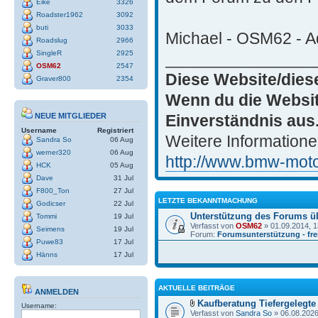
Eike
3326
Roadster1962
3092
buti
3033
Michael - OSM62 - Ad
Roadslug
2966
SingleR
2925
________________
OSM62
2547
Diese Website/dies
Graver800
2354
Wenn du die Websit
Einverständnis aus
NEUE MITGLIEDER
Username
Registriert
Weitere Informatione
Sandra So
06 Aug
werner320
06 Aug
http://www.bmw-motor
HCK
05 Aug
Dave
31 Jul
F800_Ton
27 Jul
LETZTE BEKANNTMACHUNG
Godicser
22 Jul
Unterstützung des Forums ü
Tommi
19 Jul
Verfasst von
OSM62
» 01.09.2014, 1
Seimens
19 Jul
Forum:
Forumsunterstützung - frei
Puwe83
17 Jul
Hänns
17 Jul
AKTUELLE BEITRÄGE
ANMELDEN
Kaufberatung Tiefergelegte
Username:
Verfasst von
Sandra So
» 06.08.2026