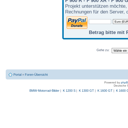
F 900 R - F 900 XR - F 900 
Projekt unterstützen möchte,
Rechnungen für den Server, d
Betrag bitte mit 
Gehe zu:
Portal
»
Foren-Übersicht
Powered by
php
Deutsche 
BMW-Motorrad-Bilder
|
K 1200 S
|
K 1300 GT
|
K 1600 GT
|
K 1600 