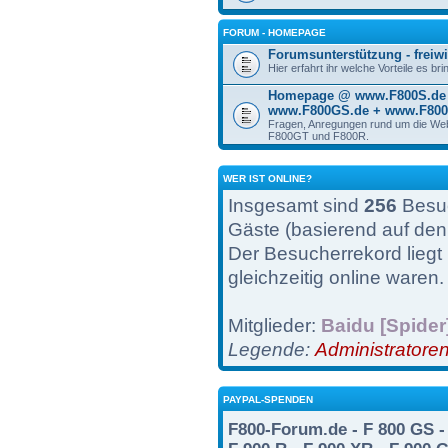
FORUM - HOMEPAGE
Forumsunterstützung - freiwi
Hier erfahrt ihr welche Vorteile es br
Homepage @ www.F800S.de 
www.F800GS.de + www.F800
Fragen, Anregungen rund um die We
F800GT und F800R.
WER IST ONLINE?
Insgesamt sind
256
Besuc
Gäste (basierend auf den
Der Besucherrekord liegt
gleichzeitig online waren.
Mitglieder:
Baidu [Spider
Legende:
Administratore
PAYPAL-SPENDEN
F800-Forum.de - F 800 GS - 