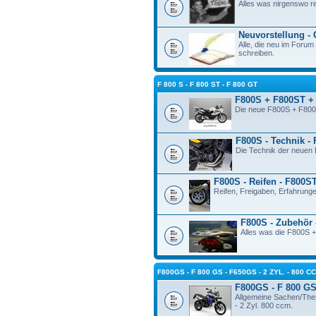
Alles was nirgenswo re
Neuvorstellung -
Alle, die neu im Forum 
schreiben.
F 800 S - F 800 ST - F 800 GT
F800S + F800ST +
Die neue F800S + F800
F800S - Technik -
Die Technik der neue
F800S - Reifen - F800S
Reifen, Freigaben, Erfahrunge
F800S - Zubehör 
Alles was die F800S +
F800GS - F 800 GS - F650GS - 2 ZYL. - 800 C
F800GS - F 800 GS 
Allgemeine Sachen/The
- 2 Zyl. 800 ccm.