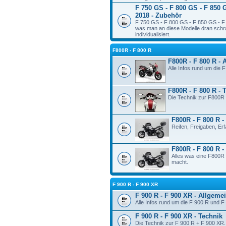
F 750 GS - F 800 GS - F 850 
2018 - Zubehör
F 750 GS - F 800 GS - F 850 GS - F 
was man an diese Modelle dran schr
individualisiert.
F800R - F 800 R
F800R - F 800 R - 
Alle Infos rund um die 
F800R - F 800 R - 
Die Technik zur F800R 
F800R - F 800 R -
Reifen, Freigaben, Er
F800R - F 800 R 
Alles was eine F800R 
macht.
F 900 R - F 900 XR
F 900 R - F 900 XR - Allgeme
Alle Infos rund um die F 900 R und F
F 900 R - F 900 XR - Technik
Die Technik zur F 900 R + F 900 XR.