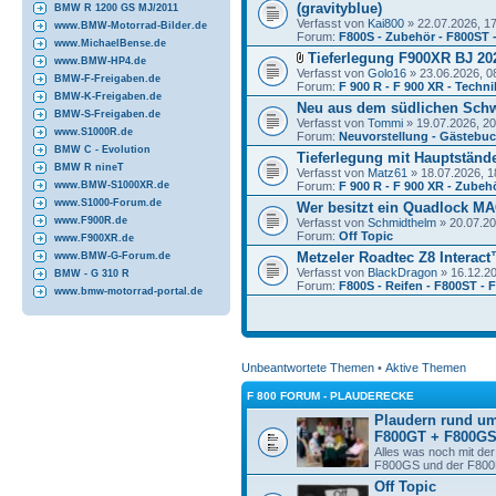
(gravityblue)
BMW R 1200 GS MJ/2011
Verfasst von
Kai800
» 22.07.2026, 1
www.BMW-Motorrad-Bilder.de
Forum:
F800S - Zubehör - F800ST 
www.MichaelBense.de
Tieferlegung F900XR BJ 20
www.BMW-HP4.de
Verfasst von
Golo16
» 23.06.2026, 0
BMW-F-Freigaben.de
Forum:
F 900 R - F 900 XR - Techni
BMW-K-Freigaben.de
Neu aus dem südlichen Sch
BMW-S-Freigaben.de
Verfasst von
Tommi
» 19.07.2026, 20
www.S1000R.de
Forum:
Neuvorstellung - Gästebu
BMW C - Evolution
Tieferlegung mit Hauptständ
BMW R nineT
Verfasst von
Matz61
» 18.07.2026, 1
Forum:
F 900 R - F 900 XR - Zubeh
www.BMW-S1000XR.de
www.S1000-Forum.de
Wer besitzt ein Quadlock M
www.F900R.de
Verfasst von
Schmidthelm
» 20.07.20
Forum:
Off Topic
www.F900XR.de
Metzeler Roadtec Z8 Interac
www.BMW-G-Forum.de
Verfasst von
BlackDragon
» 16.12.20
BMW - G 310 R
Forum:
F800S - Reifen - F800ST -
www.bmw-motorrad-portal.de
Unbeantwortete Themen
•
Aktive Themen
F 800 FORUM - PLAUDERECKE
Plaudern rund u
F800GT + F800GS
Alles was noch mit d
F800GS und der F800R
Off Topic