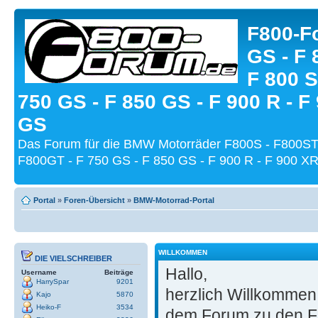
F800-Fo
GS - F 
F 800 S
750 GS - F 850 GS - F 900 R - F
GS
Das Forum für die BMW Motorräder F800S - F800ST
F800GT - F 750 GS - F 850 GS - F 900 R - F 900 XR
Portal
»
Foren-Übersicht
»
BMW-Motorrad-Portal
WILLKOMMEN
DIE VIELSCHREIBER
Hallo,
Username
Beiträge
HarrySpar
9201
herzlich Willkomme
Kajo
5870
Heiko-F
3534
dem Forum zu den F