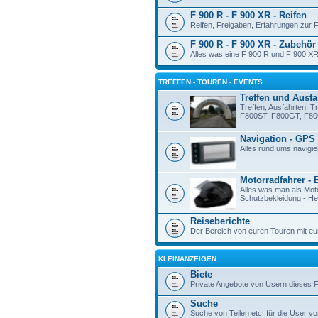
F 900 R - F 900 XR - Reifen
Reifen, Freigaben, Erfahrungen zur 
F 900 R - F 900 XR - Zubehör
Alles was eine F 900 R und F 900 XR
TREFFEN - TOUREN - EVENTS
Treffen und Ausfa
Treffen, Ausfahrten, T
F800ST, F800GT, F80
Navigation - GPS
Alles rund ums navigie
Motorradfahrer - 
Alles was man als Mot
Schutzbekleidung - Hel
Reiseberichte
Der Bereich von euren Touren mit eu
KLEINANZEIGEN
Biete
Private Angebote von Usern dieses 
Suche
Suche von Teilen etc. für die User vo