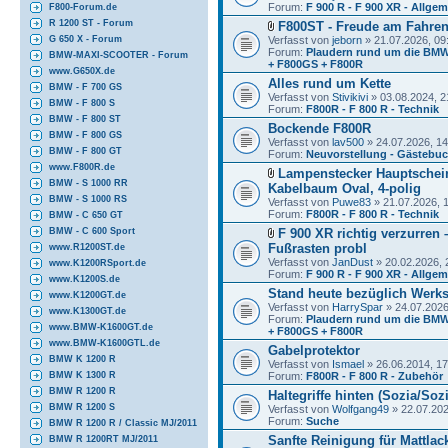
Forum:
F 900 R - F 900 XR - Allge
F800-Forum.de
R 1200 ST - Forum
F800ST - Freude am Fahre
Verfasst von
jeborn
» 21.07.2026, 09
G 650 X - Forum
Forum:
Plaudern rund um die BMW
BMW-MAXI-SCOOTER - Forum
+ F800GS + F800R
www.G650X.de
Alles rund um Kette
BMW - F 700 GS
Verfasst von
Stivikivi
» 03.08.2024, 2
BMW - F 800 S
Forum:
F800R - F 800 R - Technik
BMW - F 800 ST
Bockende F800R
BMW - F 800 GS
Verfasst von
lav500
» 24.07.2026, 14
BMW - F 800 GT
Forum:
Neuvorstellung - Gästebu
www.F800R.de
Lampenstecker Hauptschei
BMW - S 1000 RR
Kabelbaum Oval, 4-polig
BMW - S 1000 RS
Verfasst von
Puwe83
» 21.07.2026, 
Forum:
F800R - F 800 R - Technik
BMW - C 650 GT
F 900 XR richtig verzurren
BMW - C 600 Sport
Fußrasten probl
www.R1200ST.de
Verfasst von
JanDust
» 20.02.2026, 
www.K1200RSport.de
Forum:
F 900 R - F 900 XR - Allge
www.K1200S.de
Stand heute bezüglich Werk
www.K1200GT.de
Verfasst von
HarrySpar
» 24.07.2026
www.K1300GT.de
Forum:
Plaudern rund um die BMW
www.BMW-K1600GT.de
+ F800GS + F800R
www.BMW-K1600GTL.de
Gabelprotektor
BMW K 1200 R
Verfasst von
Ismael
» 26.06.2014, 17
Forum:
F800R - F 800 R - Zubehör
BMW K 1300 R
BMW R 1200 R
Haltegriffe hinten (Sozia/Soz
BMW R 1200 S
Verfasst von
Wolfgang49
» 22.07.202
Forum:
Suche
BMW R 1200 R / Classic MJ/2011
Sanfte Reinigung für Mattla
BMW R 1200RT MJ/2011