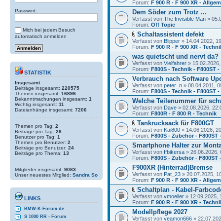
Forum:
F 900 R - F 900 XR - Allge
Passwort:
Dem Söder zum Trotz ...
Verfasst von
The Invisible Man
» 05.
Forum:
Off Topic
Mich bei jedem Besuch
Schaltassistent defekt
automatisch anmelden
Verfasst von
Blipper
» 14.04.2022, 1
Forum:
F 900 R - F 900 XR - Techni
was quietscht und nervt da?
Verfasst von
Vielfahrer
» 15.02.2026,
Forum:
F800S - Technik - F800ST 
STATISTIK
Verbrauch nach Software Up
Insgesamt
Verfasst von
peter_n
» 08.04.2011, 0
Beiträge insgesamt:
220575
Forum:
F800S - Technik - F800ST 
Themen insgesamt:
16896
Bekanntmachungen insgesamt:
1
Welche Teilenummer für sch
Wichtig insgesamt:
11
Verfasst von
Dave
» 02.08.2026, 22:
Dateianhänge insgesamt:
7206
Forum:
F800R - F 800 R - Technik
Tankrucksack für F800GT
Themen pro Tag:
2
Verfasst von
Kai800
» 14.06.2026, 2
Beiträge pro Tag:
28
Forum:
F800S - Zubehör - F800ST 
Benutzer pro Tag:
1
Themen pro Benutzer:
2
Smartphone Halter zur Mont
Beiträge pro Benutzer:
24
Verfasst von
ffbikersa
» 26.06.2026, 
Beiträge pro Thema:
13
Forum:
F800S - Zubehör - F800ST 
F900XR (Hinterrad)Bremse
Mitglieder insgesamt:
9083
Verfasst von
Pat_23
» 20.07.2025, 1
Unser neuestes Mitglied:
Sandra So
Forum:
F 900 R - F 900 XR - Allge
Schaltplan - Kabel-Farbcod
Verfasst von
vmoeller
» 12.09.2025, 
LINKS
Forum:
F 900 R - F 900 XR - Techni
BMW-K-Forum.de
Modellpflege 2027
S 1000 RR - Forum
Verfasst von
yeamon666
» 22.07.202