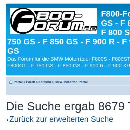
F800-Fo
GS - F 
F 800 S
750 GS - F 850 GS - F 900 R - F
GS
Das Forum für die BMW Motorräder F800S - F800ST
F800GT - F 750 GS - F 850 GS - F 900 R - F 900 XR
Portal
»
Foren-Übersicht
»
BMW-Motorrad-Portal
Die Suche ergab 8679 T
Zurück zur erweiterten Suche