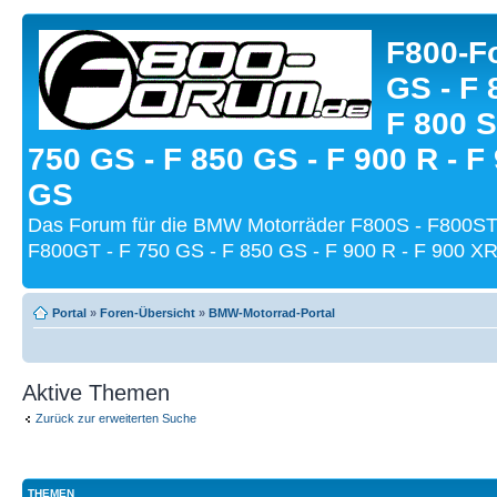
F800-Fo
GS - F 
F 800 S
750 GS - F 850 GS - F 900 R - F
GS
Das Forum für die BMW Motorräder F800S - F800ST
F800GT - F 750 GS - F 850 GS - F 900 R - F 900 XR
Portal
»
Foren-Übersicht
»
BMW-Motorrad-Portal
Aktive Themen
Zurück zur erweiterten Suche
THEMEN