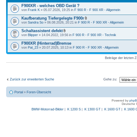
F900XR - welches OBD Gerät ?
von
Frank K
» 05.07.2026, 19:25 in
F 900 R - F 900 XR - Allgemein
Kaufberatung Tiefergelegte F900r
von
Sandra So
» 06.08.2026, 20:21 in
F 900 R - F 900 XR - Allgemein
Schaltassistent defekt
von
Blipper
» 14.04.2022, 19:56 in
F 900 R - F 900 XR - Technik
F900XR (Hinterrad)Bremse
von
Pat_23
» 20.07.2025, 10:13 in
F 900 R - F 900 XR - Allgemein
Beiträge der letzten 
Zurück zur erweiterten Suche
Gehe zu:
Portal
»
Foren-Übersicht
Powered by
php
Deutsche 
BMW-Motorrad-Bilder
|
K 1200 S
|
K 1300 GT
|
K 1600 GT
|
K 1600 