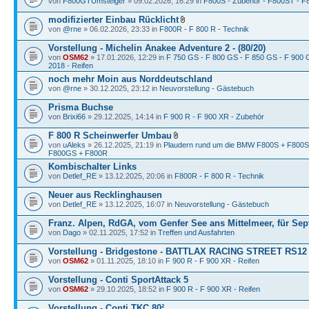
von
F800GTUmsteiger
» 09.02.2026, 16:29 in
F800S - Zubehör - F800ST - 
modifizierter Einbau Rücklicht
von
@rne
» 06.02.2026, 23:33 in
F800R - F 800 R - Technik
Vorstellung - Michelin Anakee Adventure 2 - (80/20)
von
OSM62
» 17.01.2026, 12:29 in
F 750 GS - F 800 GS - F 850 GS - F 900 G
2018 - Reifen
noch mehr Moin aus Norddeutschland
von
@rne
» 30.12.2025, 23:12 in
Neuvorstellung - Gästebuch
Prisma Buchse
von
Brixi66
» 29.12.2025, 14:14 in
F 900 R - F 900 XR - Zubehör
F 800 R Scheinwerfer Umbau
von
uAleks
» 26.12.2025, 21:19 in
Plaudern rund um die BMW F800S + F800
F800GS + F800R
Kombischalter Links
von
Detlef_RE
» 13.12.2025, 20:06 in
F800R - F 800 R - Technik
Neuer aus Recklinghausen
von
Detlef_RE
» 13.12.2025, 16:07 in
Neuvorstellung - Gästebuch
Franz. Alpen, RdGA, vom Genfer See ans Mittelmeer, für Sep
von
Dago
» 02.11.2025, 17:52 in
Treffen und Ausfahrten
Vorstellung - Bridgestone - BATTLAX RACING STREET RS12
von
OSM62
» 01.11.2025, 18:10 in
F 900 R - F 900 XR - Reifen
Vorstellung - Conti SportAttack 5
von
OSM62
» 29.10.2025, 18:52 in
F 900 R - F 900 XR - Reifen
Vorstellung - Conti TKC 80²