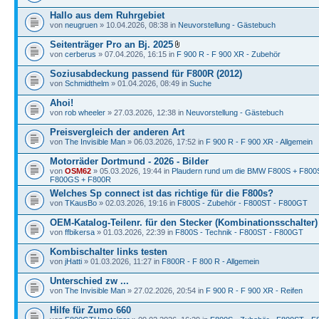
Hallo aus dem Ruhrgebiet
von
neugruen
» 10.04.2026, 08:38 in
Neuvorstellung - Gästebuch
Seitenträger Pro an Bj. 2025
von
cerberus
» 07.04.2026, 16:15 in
F 900 R - F 900 XR - Zubehör
Soziusabdeckung passend für F800R (2012)
von
Schmidthelm
» 01.04.2026, 08:49 in
Suche
Ahoi!
von
rob wheeler
» 27.03.2026, 12:38 in
Neuvorstellung - Gästebuch
Preisvergleich der anderen Art
von
The Invisible Man
» 06.03.2026, 17:52 in
F 900 R - F 900 XR - Allgemein
Motorräder Dortmund - 2026 - Bilder
von
OSM62
» 05.03.2026, 19:44 in
Plaudern rund um die BMW F800S + F80
F800GS + F800R
Welches Sp connect ist das richtige für die F800s?
von
TKausBo
» 02.03.2026, 19:16 in
F800S - Zubehör - F800ST - F800GT
OEM-Katalog-Teilenr. für den Stecker (Kombinationsschalter)
von
ffbikersa
» 01.03.2026, 22:39 in
F800S - Technik - F800ST - F800GT
Kombischalter links testen
von
jHatti
» 01.03.2026, 11:27 in
F800R - F 800 R - Allgemein
Unterschied zw ...
von
The Invisible Man
» 27.02.2026, 20:54 in
F 900 R - F 900 XR - Reifen
Hilfe für Zumo 660