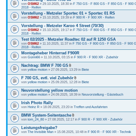
von
OSM62
» 29.10.2025, 18:30 in
F 750 GS - F 800 GS - F 850 GS - F 900 G
2018 - Reifen
Vorstellung - Metzeler Sportec 01 + Sportec 01 RS
von
OSM62
» 15.10.2025, 19:39 in
F 900 R - F 900 XR - Reifen
Vorstellung - Metzeler Karoo 4 Street (70/30)
von
OSM62
» 15.10.2025, 19:17 in
F 750 GS - F 800 GS - F 850 GS - F 900 G
2018 - Reifen
Test 02/2025 - Metzeler Roadtec 02 auf R 1250 GSA
von
OSM62
» 11.10.2025, 11:37 in
F 750 GS - F 800 GS - F 850 GS - F 900 G
2018 - Reifen
Montageheber Hinterrad F900R
von
Günni66
» 11.10.2025, 03:15 in
F 900 R - F 900 XR - Zubehör
Nachtrag: BMW F 700 GS
von
yellow motion
» 27.09.2025, 13:29 in
Biete
F 700 GS, evtl. viel Zubehör
von
yellow motion
» 25.09.2025, 12:28 in
Biete
Neuvorstellung yellow motion
von
yellow motion
» 24.09.2025, 18:39 in
Neuvorstellung - Gästebuch
Irish Photo Rally
von
Heinz R
» 18.09.2025, 23:20 in
Treffen und Ausfahrten
BMW System-Seitentasche
von
tom_24_80
» 27.08.2025, 12:17 in
F 900 R - F 900 XR - Zubehör
Leistungsfreigabe?
von
The Invisible Man
» 15.08.2025, 10:48 in
F 900 R - F 900 XR - Technik