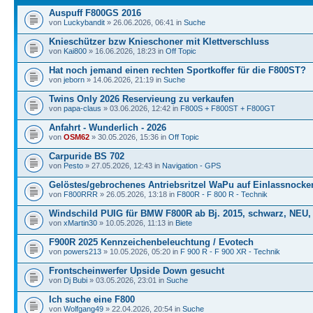
Auspuff F800GS 2016
von
Luckybandit
» 26.06.2026, 06:41 in
Suche
Knieschützer bzw Knieschoner mit Klettverschluss
von
Kai800
» 16.06.2026, 18:23 in
Off Topic
Hat noch jemand einen rechten Sportkoffer für die F800ST?
von
jeborn
» 14.06.2026, 21:19 in
Suche
Twins Only 2026 Reservieung zu verkaufen
von
papa-claus
» 03.06.2026, 12:42 in
F800S + F800ST + F800GT
Anfahrt - Wunderlich - 2026
von
OSM62
» 30.05.2026, 15:36 in
Off Topic
Carpuride BS 702
von
Pesto
» 27.05.2026, 12:43 in
Navigation - GPS
Gelöstes/gebrochenes Antriebsritzel WaPu auf Einlassnock
von
F800RRR
» 26.05.2026, 13:18 in
F800R - F 800 R - Technik
Windschild PUIG für BMW F800R ab Bj. 2015, schwarz, NEU
von
xMartin30
» 10.05.2026, 11:13 in
Biete
F900R 2025 Kennzeichenbeleuchtung / Evotech
von
powers213
» 10.05.2026, 05:20 in
F 900 R - F 900 XR - Technik
Frontscheinwerfer Upside Down gesucht
von
Dj Bubi
» 03.05.2026, 23:01 in
Suche
Ich suche eine F800
von
Wolfgang49
» 22.04.2026, 20:54 in
Suche