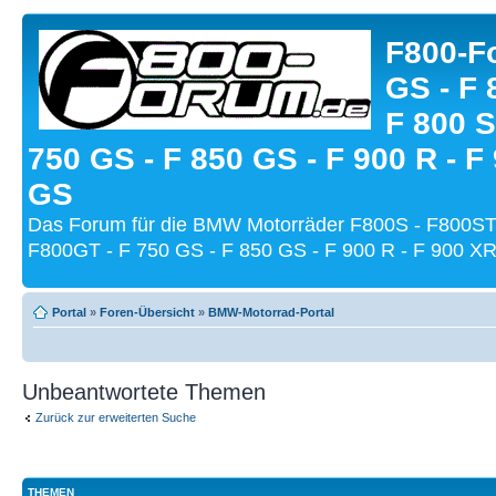
F800-Fo
GS - F 
F 800 S
750 GS - F 850 GS - F 900 R - F
GS
Das Forum für die BMW Motorräder F800S - F800ST
F800GT - F 750 GS - F 850 GS - F 900 R - F 900 XR
Portal
»
Foren-Übersicht
»
BMW-Motorrad-Portal
Unbeantwortete Themen
Zurück zur erweiterten Suche
THEMEN