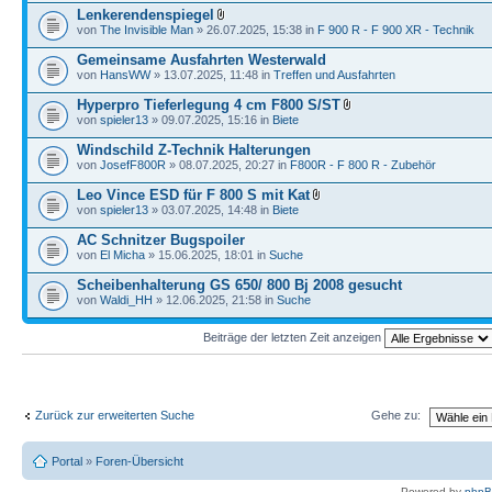
Lenkerendenspiegel
von
The Invisible Man
» 26.07.2025, 15:38 in
F 900 R - F 900 XR - Technik
Gemeinsame Ausfahrten Westerwald
von
HansWW
» 13.07.2025, 11:48 in
Treffen und Ausfahrten
Hyperpro Tieferlegung 4 cm F800 S/ST
von
spieler13
» 09.07.2025, 15:16 in
Biete
Windschild Z-Technik Halterungen
von
JosefF800R
» 08.07.2025, 20:27 in
F800R - F 800 R - Zubehör
Leo Vince ESD für F 800 S mit Kat
von
spieler13
» 03.07.2025, 14:48 in
Biete
AC Schnitzer Bugspoiler
von
El Micha
» 15.06.2025, 18:01 in
Suche
Scheibenhalterung GS 650/ 800 Bj 2008 gesucht
von
Waldi_HH
» 12.06.2025, 21:58 in
Suche
Beiträge der letzten Zeit anzeigen
Zurück zur erweiterten Suche
Gehe zu:
Portal
»
Foren-Übersicht
Powered by
php