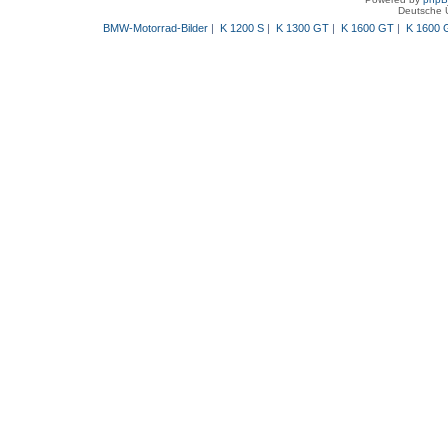
Deutsche 
BMW-Motorrad-Bilder
|
K 1200 S
|
K 1300 GT
|
K 1600 GT
|
K 1600 