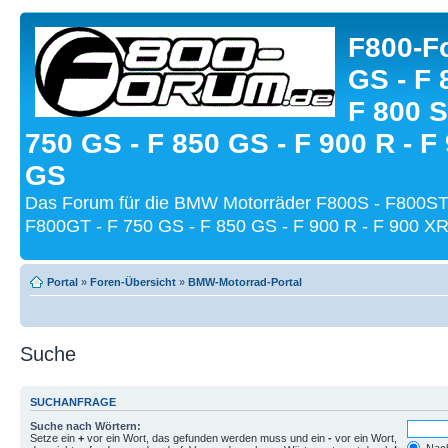
F800-Fo
GS - F 
F 800 S
750 GS - F 850 GS - F 900 R - F
GS
Das Forum für die BMW Motorräder F800S - F800ST
F800GT - F 750 GS - F 850 GS - F 900 R - F 900 XR
Portal
»
Foren-Übersicht
»
BMW-Motorrad-Portal
Suche
SUCHANFRAGE
Suche nach Wörtern:
Setze ein
+
vor ein Wort, das gefunden werden muss und ein
-
vor ein Wort,