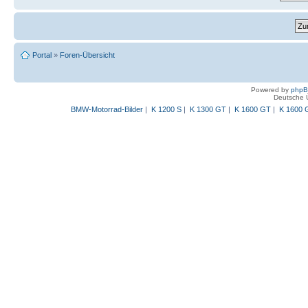
Portal
»
Foren-Übersicht
Powered by
php
Deutsche 
BMW-Motorrad-Bilder
|
K 1200 S
|
K 1300 GT
|
K 1600 GT
|
K 1600 