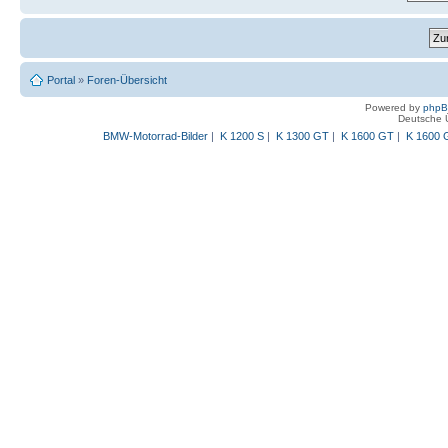
Portal
»
Foren-Übersicht
Powered by
php
Deutsche 
BMW-Motorrad-Bilder
|
K 1200 S
|
K 1300 GT
|
K 1600 GT
|
K 1600 