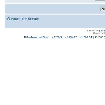
Portal
»
Foren-Übersicht
Powered by
php
Deutsche 
BMW-Motorrad-Bilder
|
K 1200 S
|
K 1300 GT
|
K 1600 GT
|
K 1600 