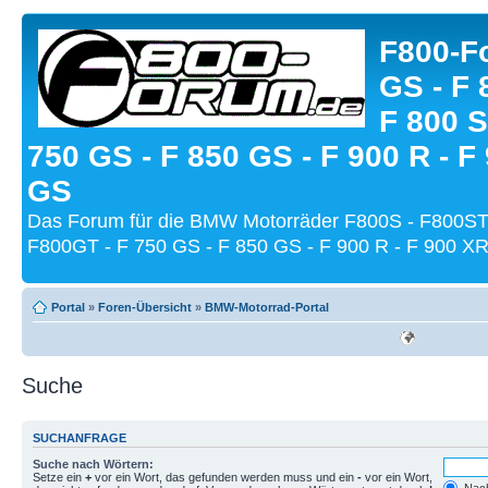
F800-Fo
GS - F 
F 800 S
750 GS - F 850 GS - F 900 R - F
GS
Das Forum für die BMW Motorräder F800S - F800ST
F800GT - F 750 GS - F 850 GS - F 900 R - F 900 XR
Portal
»
Foren-Übersicht
»
BMW-Motorrad-Portal
Suche
SUCHANFRAGE
Suche nach Wörtern:
Setze ein
+
vor ein Wort, das gefunden werden muss und ein
-
vor ein Wort,