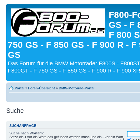
F800-Fo
GS - F 
F 800 S
750 GS - F 850 GS - F 900 R - F
GS
Das Forum für die BMW Motorräder F800S - F800ST
F800GT - F 750 GS - F 850 GS - F 900 R - F 900 XR
Portal
»
Foren-Übersicht
»
BMW-Motorrad-Portal
Suche
SUCHANFRAGE
Suche nach Wörtern:
Setze ein
+
vor ein Wort, das gefunden werden muss und ein
-
vor ein Wort,