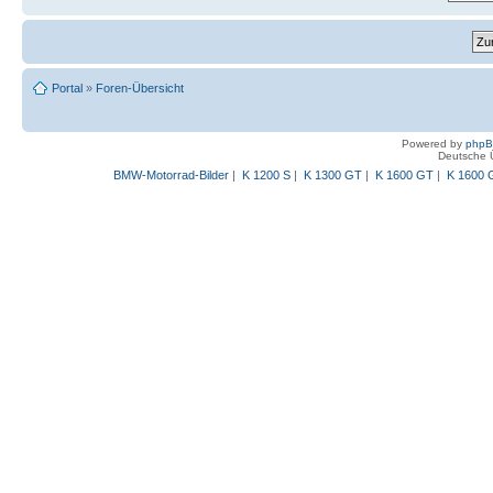
Portal
»
Foren-Übersicht
Powered by
php
Deutsche 
BMW-Motorrad-Bilder
|
K 1200 S
|
K 1300 GT
|
K 1600 GT
|
K 1600 