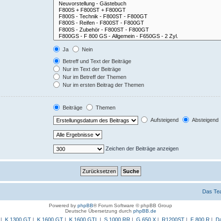
Ja
Nein
Betreff und Text der Beiträge
Nur im Text der Beiträge
Nur im Betreff der Themen
Nur im ersten Beitrag der Themen
Beiträge
Themen
Aufsteigend
Absteigend
Zeichen der Beiträge anzeigen
Das Te
Powered by
phpBB
® Forum Software © phpBB Group
Deutsche Übersetzung durch
phpBB.de
|
K 1300 GT
|
K 1600 GT
|
K 1600 GTL
|
S 1000 RR
|
G 650 X
|
R1200ST
|
F 800 R
|
Da