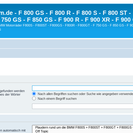
.de - F 800 GS - F 800 R - F 800 S - F 800 ST -
 750 GS - F 850 GS - F 900 R - F 900 XR - F 900
BMW Motorräder F800S - F800ST - F800GS - F800R - F800GT - F 750 GS - F 850 GS - F 90
S
t gefunden werden
Nach allen Begriffen suchen oder Suche wie angegeben verwend
nes der Wörter
Nach einem Begriff suchen
n automatisch mit