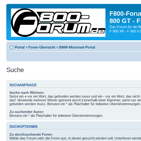
F800-Forum
800 GT - F
Das Forum für die 
F 900 XR - F 900 G
Portal
»
Foren-Übersicht
»
BMW-Motorrad-Portal
Suche
SUCHANFRAGE
Suche nach Wörtern:
Setze ein
+
vor ein Wort, das gefunden werden muss und ein
-
vor ein Wort, das nich
darf. Verwende mehrere Wörter getrennt durch
|
innerhalb einer Klammer, wenn nur ei
gefunden werden muss. Benutze ein * als Platzhalter für teilweise Übereinstimmungen.
Zu suchender Autor:
Benutze ein * als Platzhalter für teilweise Übereinstimmungen.
SUCHOPTIONEN
Zu durchsuchende Foren:
Wähle das Forum oder die Foren aus, in denen gesucht werden soll. Unterforen werde