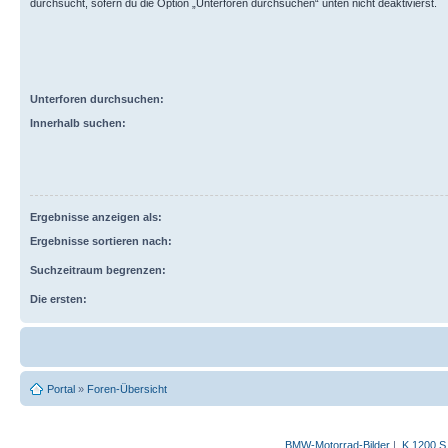
durchsucht, sofern du die Option „Unterforen durchsuchen“ unten nicht deaktivierst.
Unterforen durchsuchen:
Innerhalb suchen:
Ergebnisse anzeigen als:
Ergebnisse sortieren nach:
Suchzeitraum begrenzen:
Die ersten:
Portal
»
Foren-Übersicht
BMW-Motorrad-Bilder
|
K 1200 S