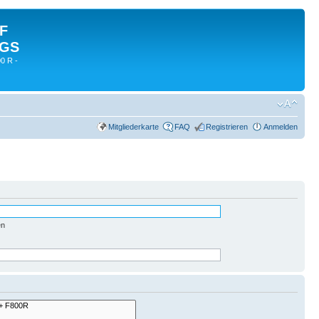
 F
 GS
0 R -
Mitgliederkarte
FAQ
Registrieren
Anmelden
en