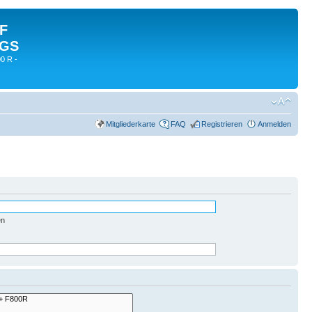
 F
 GS
0 R -
Mitgliederkarte
FAQ
Registrieren
Anmelden
en