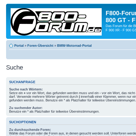
F800-Forum
800 GT - F
Das Forum für die 
F 900 XR - F 900 G
Portal
»
Foren-Übersicht
»
BMW-Motorrad-Portal
Suche
SUCHANFRAGE
Suche nach Wörtern:
Setze ein
+
vor ein Wort, das gefunden werden muss und ein
-
vor ein Wort, das nich
darf. Verwende mehrere Wörter getrennt durch
|
innerhalb einer Klammer, wenn nur ei
gefunden werden muss. Benutze ein * als Platzhalter für teilweise Übereinstimmungen.
Zu suchender Autor:
Benutze ein * als Platzhalter für teilweise Übereinstimmungen.
SUCHOPTIONEN
Zu durchsuchende Foren:
Wähle das Forum oder die Foren aus, in denen gesucht werden soll. Unterforen werde