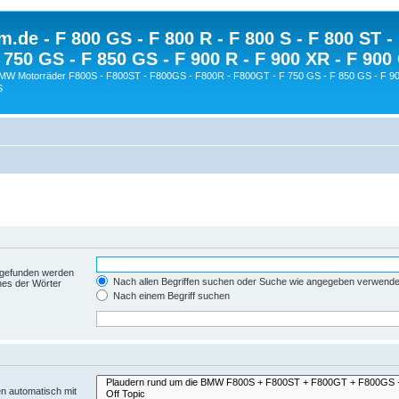
.de - F 800 GS - F 800 R - F 800 S - F 800 ST -
 750 GS - F 850 GS - F 900 R - F 900 XR - F 900
BMW Motorräder F800S - F800ST - F800GS - F800R - F800GT - F 750 GS - F 850 GS - F 90
S
t gefunden werden
Nach allen Begriffen suchen oder Suche wie angegeben verwend
nes der Wörter
Nach einem Begriff suchen
n automatisch mit