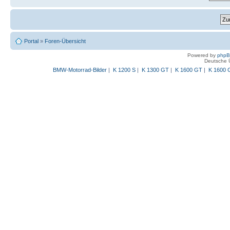
Portal
»
Foren-Übersicht
Powered by
php
Deutsche 
BMW-Motorrad-Bilder
|
K 1200 S
|
K 1300 GT
|
K 1600 GT
|
K 1600 