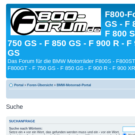
F800-Fo
GS - F 
F 800 S
750 GS - F 850 GS - F 900 R - F
GS
Das Forum für die BMW Motorräder F800S - F800ST
F800GT - F 750 GS - F 850 GS - F 900 R - F 900 XR
Portal
»
Foren-Übersicht
»
BMW-Motorrad-Portal
Suche
SUCHANFRAGE
Suche nach Wörtern:
Setze ein
+
vor ein Wort, das gefunden werden muss und ein
-
vor ein Wort,